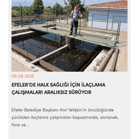
06.08.2026
EFELER’DE HALK SAĞLIĞI İÇİN İLAÇLAMA
ÇALIŞMALARI ARALIKSIZ SÜRÜYOR
Efeler Belediye Başkanı Anıl Yetişkin’in öncülüğünde
yürütülen ilaçlama çalışmaları kapsamında, sivrisinek,
B
fare ve...
s