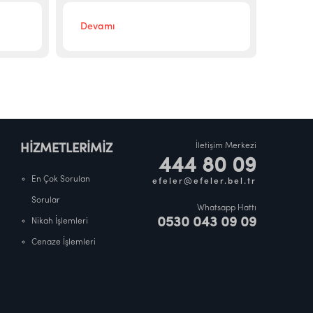
Devamı
Deva
İletişim Merkezi
HİZMETLERİMİZ
444 80 09
En Çok Sorulan
efeler@efeler.bel.tr
Sorular
Whatsapp Hattı
0530 043 09 09
Nikah İşlemleri
Cenaze İşlemleri