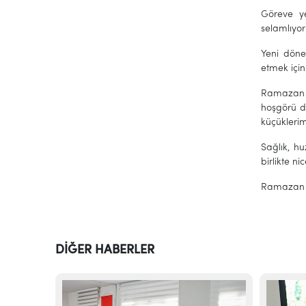
Göreve ye
selamlıyo
Yeni döne
etmek için
Ramazan B
hoşgörü d
küçüklerim
Sağlık, h
birlikte n
Ramazan Ba
DİĞER HABERLER