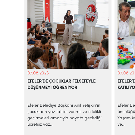
07.08.2026
07.08.20
EFELER’DE ÇOCUKLAR FELSEFEYLE
EFELER’
DÜŞÜNMEYİ ÖĞRENİYOR
KATILIY
e
Efeler Belediye Başkanı Anıl Yetişkin’in
Efeler Be
alarına
çocukların yaz tatilini verimli ve nitelikli
öncülüğü
elediye
geçirmeleri amacıyla hayata geçirdiği
Yaşam Me
ücretsiz yaz...
ve...