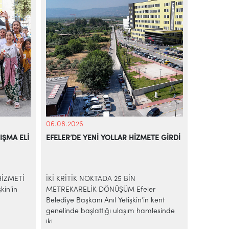
06.08.2026
06.08.20
IŞMA ELİ
EFELER’DE YENİ YOLLAR HİZMETE GİRDİ
EFELER’D
RENKLEN
HİZMETİ
İKİ KRİTİK NOKTADA 25 BİN
Efeler Be
kin’in
METREKARELİK DÖNÜŞÜM Efeler
dönemini 
Belediye Başkanı Anıl Yetişkin’in kent
hayata ge
genelinde başlattığı ulaşım hamlesinde
kapsamın
iki...