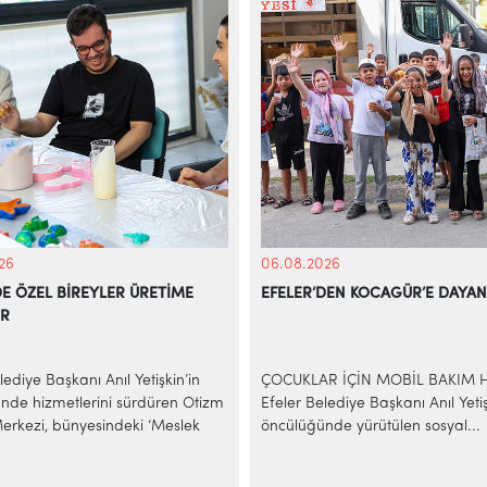
26
06.08.2026
DE ÖZEL BİREYLER ÜRETİME
EFELER’DEN KOCAGÜR’E DAYAN
OR
lediye Başkanı Anıl Yetişkin’in
ÇOCUKLAR İÇİN MOBİL BAKIM 
nde hizmetlerini sürdüren Otizm
Efeler Belediye Başkanı Anıl Yetiş
rkezi, bünyesindeki ‘Meslek
öncülüğünde yürütülen sosyal...