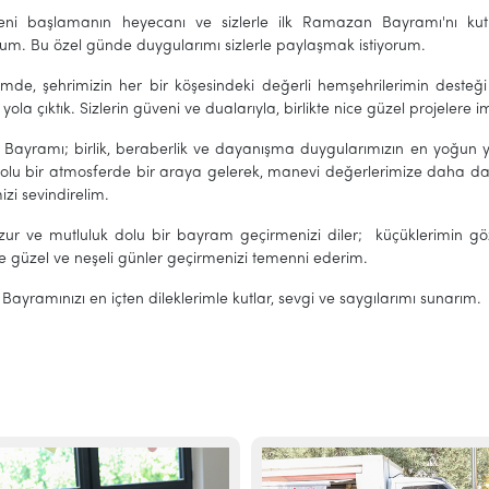
ni başlamanın heyecanı ve sizlerle ilk Ramazan Bayramı'nı kutl
rum. Bu özel günde duygularımı sizlerle paylaşmak istiyorum.
mde, şehrimizin her bir köşesindeki değerli hemşehrilerimin desteği
 yola çıktık. Sizlerin güveni ve dualarıyla, birlikte nice güzel projele
ayramı; birlik, beraberlik ve dayanışma duygularımızın en yoğun ya
olu bir atmosferde bir araya gelerek, manevi değerlerimize daha da s
izi sevindirelim.
uzur ve mutluluk dolu bir bayram geçirmenizi diler; küçüklerimin göz
ice güzel ve neşeli günler geçirmenizi temenni ederim.
yramınızı en içten dileklerimle kutlar, sevgi ve saygılarımı sunarım.