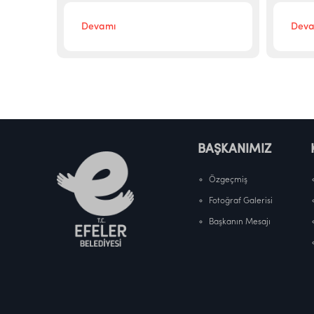
Devamı
Deva
BAŞKANIMIZ
Özgeçmiş
Fotoğraf Galerisi
Başkanın Mesajı