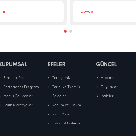
mı
Devamı
KURUMSAL
EFELER
GÜNCEL
Stratejik Plan
Tarihçemiz
Haberler
Performans Programı
Tarihi ve Turistlik
Duyurular
Meclis Çalışmaları
Bölgeler
İhaleler
Basın Materyalleri
Konum ve Ulaşım
İdare Yapısı
Fotoğraf Galerisi