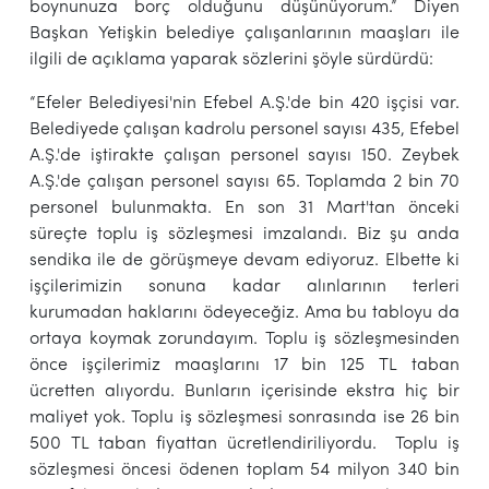
boynunuza borç olduğunu düşünüyorum.” Diyen
Başkan Yetişkin belediye çalışanlarının maaşları ile
ilgili de açıklama yaparak sözlerini şöyle sürdürdü:
“Efeler Belediyesi'nin Efebel A.Ş.'de bin 420 işçisi var.
Belediyede çalışan kadrolu personel sayısı 435, Efebel
A.Ş.'de iştirakte çalışan personel sayısı 150. Zeybek
A.Ş.'de çalışan personel sayısı 65. Toplamda 2 bin 70
personel bulunmakta. En son 31 Mart'tan önceki
süreçte toplu iş sözleşmesi imzalandı. Biz şu anda
sendika ile de görüşmeye devam ediyoruz. Elbette ki
işçilerimizin sonuna kadar alınlarının terleri
kurumadan haklarını ödeyeceğiz. Ama bu tabloyu da
ortaya koymak zorundayım. Toplu iş sözleşmesinden
önce işçilerimiz maaşlarını 17 bin 125 TL taban
ücretten alıyordu. Bunların içerisinde ekstra hiç bir
maliyet yok. Toplu iş sözleşmesi sonrasında ise 26 bin
500 TL taban fiyattan ücretlendiriliyordu. Toplu iş
sözleşmesi öncesi ödenen toplam 54 milyon 340 bin