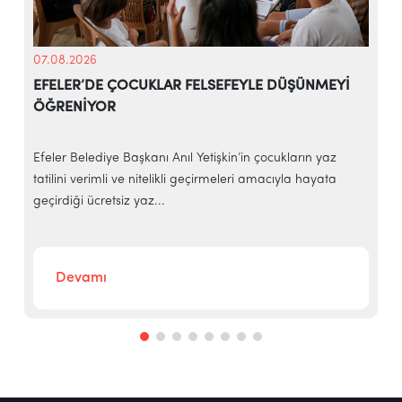
07.08.2026
EFELER’DE ÇOCUKLAR FELSEFEYLE DÜŞÜNMEYİ
ÖĞRENİYOR
e
Efeler Belediye Başkanı Anıl Yetişkin’in çocukların yaz
E
tatilini verimli ve nitelikli geçirmeleri amacıyla hayata
h
geçirdiği ücretsiz yaz...
‘
Devamı