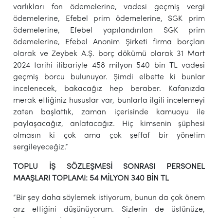
varlıkları fon ödemelerine, vadesi geçmiş vergi
ödemelerine, Efebel prim ödemelerine, SGK prim
ödemelerine, Efebel yapılandırılan SGK prim
ödemelerine, Efebel Anonim Şirketi firma borçları
olarak ve Zeybek A.Ş. borç dökümü olarak 31 Mart
2024 tarihi itibariyle 458 milyon 540 bin TL vadesi
geçmiş borcu bulunuyor. Şimdi elbette ki bunlar
incelenecek, bakacağız hep beraber. Kafanızda
merak ettiğiniz hususlar var, bunlarla ilgili incelemeyi
zaten başlattık, zaman içerisinde kamuoyu ile
paylaşacağız, anlatacağız. Hiç kimsenin şüphesi
olmasın ki çok ama çok şeffaf bir yönetim
sergileyeceğiz.”
TOPLU İŞ SÖZLEŞMESİ SONRASI PERSONEL
MAAŞLARI TOPLAMI: 54 MİLYON 340 BİN TL
“Bir şey daha söylemek istiyorum, bunun da çok önem
arz ettiğini düşünüyorum. Sizlerin de üstünüze,