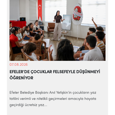
07.08.2026
EFELER’DE ÇOCUKLAR FELSEFEYLE DÜŞÜNMEYİ
ÖĞRENİYOR
e
Efeler Belediye Başkanı Anıl Yetişkin’in çocukların yaz
E
tatilini verimli ve nitelikli geçirmeleri amacıyla hayata
h
geçirdiği ücretsiz yaz...
‘