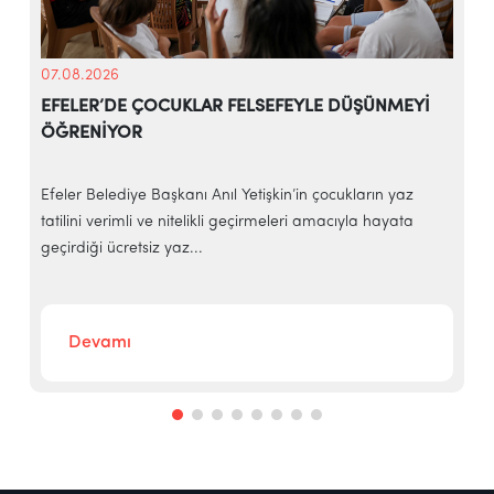
07.08.2026
EFELER’DE ÇOCUKLAR FELSEFEYLE DÜŞÜNMEYİ
ÖĞRENİYOR
e
Efeler Belediye Başkanı Anıl Yetişkin’in çocukların yaz
E
tatilini verimli ve nitelikli geçirmeleri amacıyla hayata
h
geçirdiği ücretsiz yaz...
‘
Devamı