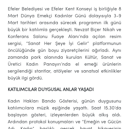
Efeler Belediyesi ve Efeler Kent Konseyi iş birliğiyle 8
Mart Dünya Emekçi Kadınlar Günü dolayısıyla 3-9
Mart tarihleri arasında sürecek programın ilk günü
büyük bir katılımla gerçekleşti. Nevzat Biçer Nikah ve
Konferans Salonu Fuaye Alanı’nda açılan resim
sergisi, “Sanat Her Şeye İyi Gelir” platformunun
öncülüğünde gün boyu ziyaretçilerini ağırladı. Aynı
zamanda park alanında kurulan Kültür, Sanat ve
Üretici Kadın Panayırı’nda el emeği ürünlerin
sergilendiği stantlar, atölyeler ve sanatsal etkinlikler
büyük ilgi gördü.
KATILIMCILAR DUYGUSAL ANLAR YAŞADI
Kadın Hakları Bando Gösterisi, günün duygusunu
katılımcılara müzik eşiğinde yaşattı. Saat 15.30’da
başlayan gösteri, izleyenlerden büyük alkış aldı.
Ardından protokol konuşmaları ve “Emeğin ve Gücün
Adı Kadın” başlıklı gerçek hayat hikayesinin