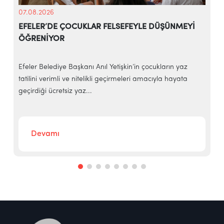
07.08.2026
EFELER’DE ÇOCUKLAR FELSEFEYLE DÜŞÜNMEYİ
ÖĞRENİYOR
e
Efeler Belediye Başkanı Anıl Yetişkin’in çocukların yaz
E
tatilini verimli ve nitelikli geçirmeleri amacıyla hayata
h
geçirdiği ücretsiz yaz...
‘
Devamı