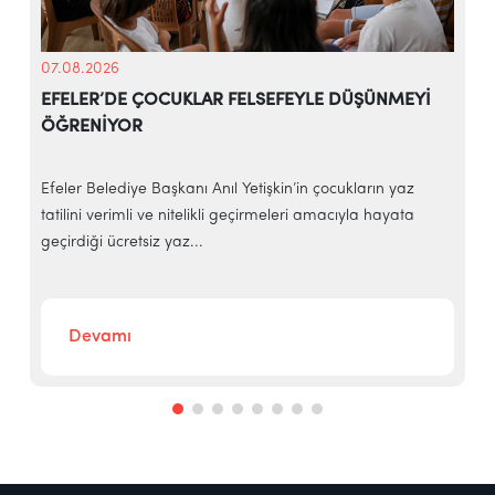
07.08.2026
EFELER’DE ÇOCUKLAR FELSEFEYLE DÜŞÜNMEYİ
ÖĞRENİYOR
e
Efeler Belediye Başkanı Anıl Yetişkin’in çocukların yaz
E
tatilini verimli ve nitelikli geçirmeleri amacıyla hayata
h
geçirdiği ücretsiz yaz...
‘
Devamı