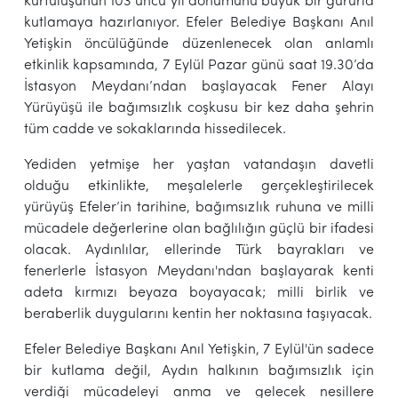
kurtuluşunun 103’üncü yıl dönümünü büyük bir gururla
kutlamaya hazırlanıyor. Efeler Belediye Başkanı Anıl
Yetişkin öncülüğünde düzenlenecek olan anlamlı
etkinlik kapsamında, 7 Eylül Pazar günü saat 19.30’da
İstasyon Meydanı’ndan başlayacak Fener Alayı
Yürüyüşü ile bağımsızlık coşkusu bir kez daha şehrin
tüm cadde ve sokaklarında hissedilecek.
Yediden yetmişe her yaştan vatandaşın davetli
olduğu etkinlikte, meşalelerle gerçekleştirilecek
yürüyüş Efeler’in tarihine, bağımsızlık ruhuna ve milli
mücadele değerlerine olan bağlılığın güçlü bir ifadesi
olacak. Aydınlılar, ellerinde Türk bayrakları ve
fenerlerle İstasyon Meydanı'ndan başlayarak kenti
adeta kırmızı beyaza boyayacak; milli birlik ve
beraberlik duygularını kentin her noktasına taşıyacak.
Efeler Belediye Başkanı Anıl Yetişkin, 7 Eylül'ün sadece
bir kutlama değil, Aydın halkının bağımsızlık için
verdiği mücadeleyi anma ve gelecek nesillere