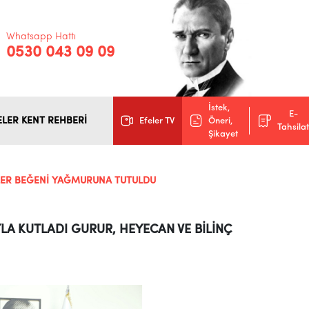
Whatsapp Hattı
0530 043 09 09
İstek,
E-
ELER KENT REHBERİ
Efeler TV
Öneri,
Tahsilat
Şikayet
ÜLER BEĞENİ YAĞMURUNA TUTULDU
LA KUTLADI GURUR, HEYECAN VE BİLİNÇ