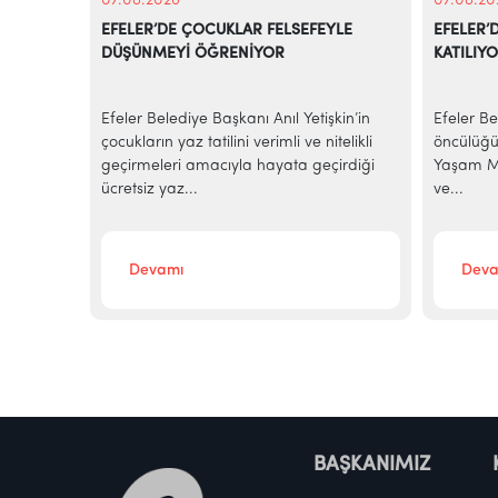
07.08.2026
07.08.20
EFELER’DE ÇOCUKLAR FELSEFEYLE
EFELER’
DÜŞÜNMEYİ ÖĞRENİYOR
KATILIY
e
Efeler Belediye Başkanı Anıl Yetişkin’in
Efeler Be
alarına
çocukların yaz tatilini verimli ve nitelikli
öncülüğü
elediye
geçirmeleri amacıyla hayata geçirdiği
Yaşam Me
ücretsiz yaz...
ve...
Devamı
Deva
BAŞKANIMIZ