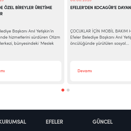
26
06.08.2026
DE ÖZEL BİREYLER ÜRETİME
EFELER’DEN KOCAGÜR’E DAYAN
OR
lediye Başkanı Anıl Yetişkin’in
ÇOCUKLAR İÇİN MOBİL BAKIM 
nde hizmetlerini sürdüren Otizm
Efeler Belediye Başkanı Anıl Yetiş
rkezi, bünyesindeki ‘Meslek
öncülüğünde yürütülen sosyal...
mı
Devamı
KURUMSAL
EFELER
GÜNCEL