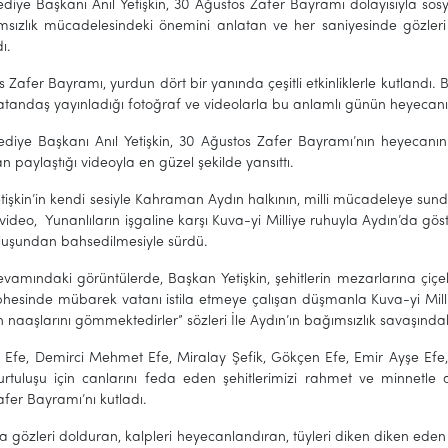
lediye Başkanı Anıl Yetişkin, 30 Ağustos Zafer Bayramı dolayısıyla so
ımsızlık mücadelesindeki önemini anlatan ve her saniyesinde gözleri
ı.
 Zafer Bayramı, yurdun dört bir yanında çeşitli etkinliklerle kutland
atandaş yayınladığı fotoğraf ve videolarla bu anlamlı günün heyecanı
lediye Başkanı Anıl Yetişkin, 30 Ağustos Zafer Bayramı’nın heyecan
 paylaştığı videoyla en güzel şekilde yansıttı.
işkin’in kendi sesiyle Kahraman Aydın halkının, milli mücadeleye sun
ideo, Yunanlıların işgaline karşı Kuva-yi Milliye ruhuyla Aydın’da gö
luşundan bahsedilmesiyle sürdü.
devamındaki görüntülerde, Başkan Yetişkin, şehitlerin mezarlarına ç
phesinde mübarek vatanı istila etmeye çalışan düşmanla Kuva-yi Mill
ın naaşlarını gömmektedirler” sözleri İle Aydın’ın bağımsızlık savaşındaki
 Efe, Demirci Mehmet Efe, Miralay Şefik, Gökçen Efe, Emir Ayşe Efe
urtuluşu için canlarını feda eden şehitlerimizi rahmet ve minnetle
fer Bayramı’nı kutladı.
 gözleri dolduran, kalpleri heyecanlandıran, tüyleri diken diken ede