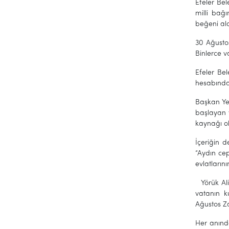
Efeler Be
milli bağ
beğeni ald
30 Ağustos
Binlerce v
Efeler Be
hesabından
Başkan Yet
başlayan v
kaynağı o
İçeriğin 
“Aydın ce
evlatların
Yörük Ali
vatanın k
Ağustos Za
Her anında