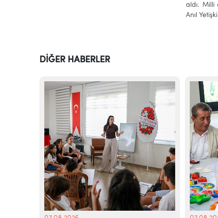
aldı. Mil
Anıl Yetişk
DİĞER HABERLER