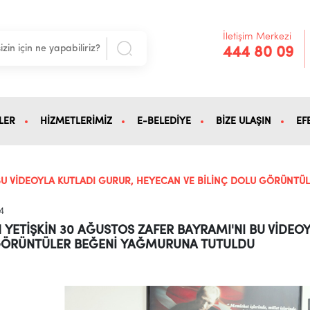
İletişim Merkezi
444 80 09
LER
HİZMETLERİMİZ
E-BELEDİYE
BİZE ULAŞIN
EF
 BU VİDEOYLA KUTLADI GURUR, HEYECAN VE BİLİNÇ DOLU GÖRÜNT
4
 YETİŞKİN 30 AĞUSTOS ZAFER BAYRAMI'NI BU VİDEOY
ÖRÜNTÜLER BEĞENİ YAĞMURUNA TUTULDU