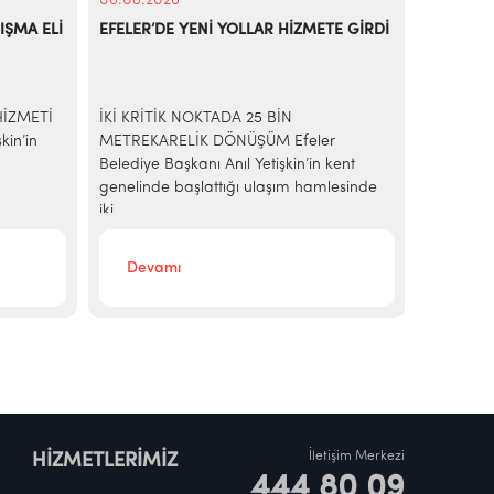
06.08.2026
06.08.20
IŞMA ELİ
EFELER’DE YENİ YOLLAR HİZMETE GİRDİ
EFELER’D
RENKLEN
HİZMETİ
İKİ KRİTİK NOKTADA 25 BİN
Efeler Be
kin’in
METREKARELİK DÖNÜŞÜM Efeler
dönemini 
Belediye Başkanı Anıl Yetişkin’in kent
hayata ge
genelinde başlattığı ulaşım hamlesinde
kapsamın
iki...
Devamı
Deva
İletişim Merkezi
HİZMETLERİMİZ
444 80 09