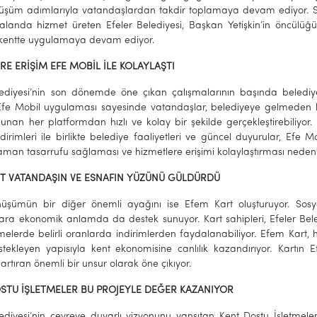
önüşüm adımlarıyla vatandaşlardan takdir toplamaya devam ediyor. 
alanda hizmet üreten Efeler Belediyesi, Başkan Yetişkin’in öncülüğün
ı kentte uygulamaya devam ediyor.
RE ERİŞİM EFE MOBİL İLE KOLAYLAŞTI
lediyesi’nin son dönemde öne çıkan çalışmalarının başında belediye
Efe Mobil uygulaması sayesinde vatandaşlar, belediyeye gelmeden birço
lunan her platformdan hızlı ve kolay bir şekilde gerçekleştirebiliyor
ldirimleri ile birlikte belediye faaliyetleri ve güncel duyurular, Efe 
zaman tasarrufu sağlaması ve hizmetlere erişimi kolaylaştırması nedeniy
T VATANDAŞIN VE ESNAFIN YÜZÜNÜ GÜLDÜRDÜ
önüşümün bir diğer önemli ayağını ise Efem Kart oluşturuyor. Sosya
ra ekonomik anlamda da destek sunuyor. Kart sahipleri, Efeler Belediy
tmelerde belirli oranlarda indirimlerden faydalanabiliyor. Efem Kart
stekleyen yapısıyla kent ekonomisine canlılık kazandırıyor. Kartın
ı artıran önemli bir unsur olarak öne çıkıyor.
STU İŞLETMELER BU PROJEYLE DEĞER KAZANIYOR
lediyesi’nin çevreye duyarlı vizyonunu yansıtan Kent Dostu İşletmel