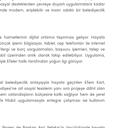
Sosyal desteklerden çevreye duyarlı uygulamalara kadar
de modern, erişilebilir ve insan odaklı bir belediyecilik
 hizmetlerinin dijital ortama taşınması geliyor. Hayata
k işlemi bilgisayar, tablet, cep telefonları ile internet
. Vergi ve borç sorgulamaları, başvuru işlemleri, talep ve
Mobil üzerinden anlık olarak takip edilebiliyor. Uygulama,
le Efeler halkı tarafından yoğun ilgi görüyor.
l belediyecilik anlayışıyla hayata geçirilen Efem Kart,
esi’ne ait sosyal tesislerin yanı sıra projeye dâhil olan
, hem vatandaşların bütçesine katkı sağlıyor hem de yerel
 Efe Mobil uygulamasıyla entegre çalışması ise kullanım
er Projesi de Başkan Anıl Yetişkin’in öncülüğünde hayata