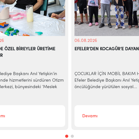
26
06.08.2026
DE ÖZEL BİREYLER ÜRETİME
EFELER’DEN KOCAGÜR’E DAYAN
OR
lediye Başkanı Anıl Yetişkin’in
ÇOCUKLAR İÇİN MOBİL BAKIM 
nde hizmetlerini sürdüren Otizm
Efeler Belediye Başkanı Anıl Yetiş
rkezi, bünyesindeki ‘Meslek
öncülüğünde yürütülen sosyal...
mı
Devamı