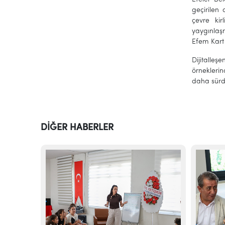
geçirilen
çevre kir
yaygınlaşm
Efem Kart 
Dijitalle
örneklerin
daha sürdü
DİĞER HABERLER