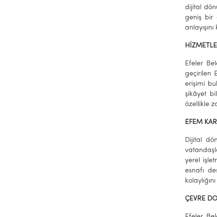
dijital d
geniş bir 
anlayışın
HİZMETLE
Efeler Be
geçirilen 
erişimi bu
şikâyet bi
özellikle 
EFEM KAR
Dijital d
vatandaşla
yerel işle
esnafı de
kolaylığın
ÇEVRE DO
Efeler Be