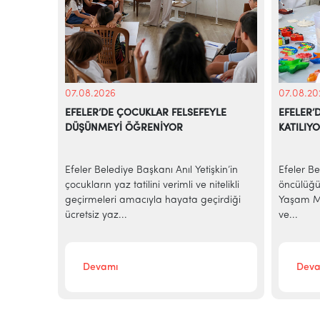
07.08.2026
07.08.20
EFELER’DE ÇOCUKLAR FELSEFEYLE
EFELER’
DÜŞÜNMEYİ ÖĞRENİYOR
KATILIY
e
Efeler Belediye Başkanı Anıl Yetişkin’in
Efeler Be
alarına
çocukların yaz tatilini verimli ve nitelikli
öncülüğü
elediye
geçirmeleri amacıyla hayata geçirdiği
Yaşam Me
ücretsiz yaz...
ve...
Devamı
Deva