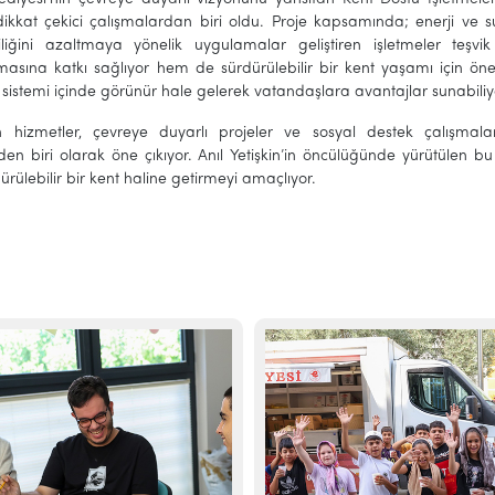
 dikkat çekici çalışmalardan biri oldu. Proje kapsamında; enerji v
liliğini azaltmaya yönelik uygulamalar geliştiren işletmeler teşvi
asına katkı sağlıyor hem de sürdürülebilir bir kent yaşamı için öneml
sistemi içinde görünür hale gelerek vatandaşlara avantajlar sunabiliy
şen hizmetler, çevreye duyarlı projeler ve sosyal destek çalışmalar
den biri olarak öne çıkıyor. Anıl Yetişkin’in öncülüğünde yürütülen bu 
rülebilir bir kent haline getirmeyi amaçlıyor.