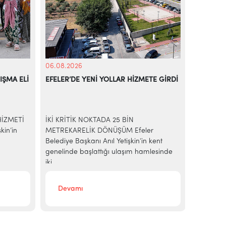
06.08.2026
06.08.20
IŞMA ELİ
EFELER’DE YENİ YOLLAR HİZMETE GİRDİ
EFELER’D
RENKLEN
HİZMETİ
İKİ KRİTİK NOKTADA 25 BİN
Efeler Be
kin’in
METREKARELİK DÖNÜŞÜM Efeler
dönemini 
Belediye Başkanı Anıl Yetişkin’in kent
hayata ge
genelinde başlattığı ulaşım hamlesinde
kapsamın
iki...
Devamı
Deva