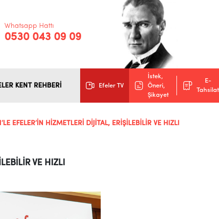
Whatsapp Hattı
0530 043 09 09
İstek,
E-
ELER KENT REHBERİ
Efeler TV
Öneri,
Tahsilat
Şikayet
LE EFELER’İN HİZMETLERİ DİJİTAL, ERİŞİLEBİLİR VE HIZLI
LEBİLİR VE HIZLI