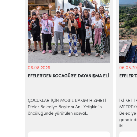
06.08.2026
06.08.20
EFELER’DEN KOCAGÜR’E DAYANIŞMA ELİ
EFELER’
KİYE’NİN
azilerinde
ÇOCUKLAR İÇİN MOBİL BAKIM HİZMETİ
İKİ KRİT
e-ticaret
Efeler Belediye Başkanı Anıl Yetişkin’in
METREKA
..
öncülüğünde yürütülen sosyal...
Belediye 
genelind
iki...