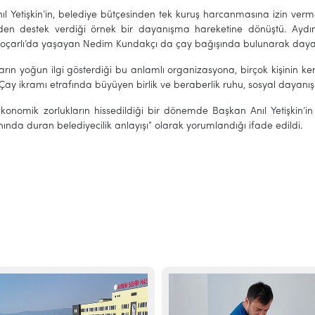
ıl Yetişkin’in, belediye bütçesinden tek kuruş harcanmasına izin verm
en destek verdiği örnek bir dayanışma hareketine dönüştü. Aydı
 Koçarlı’da yaşayan Nedim Kundakçı da çay bağışında bulunarak day
rın yoğun ilgi gösterdiği bu anlamlı organizasyona, birçok kişinin k
 Çay ikramı etrafında büyüyen birlik ve beraberlik ruhu, sosyal dayanış
 ekonomik zorlukların hissedildiği bir dönemde Başkan Anıl Yetişkin
nında duran belediyecilik anlayışı” olarak yorumlandığı ifade edildi.