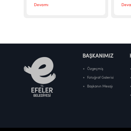
Devamı
Deva
BAŞKANIMIZ
Özgeçmiş
Fotoğraf Galerisi
Başkanın Mesajı