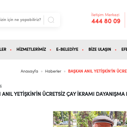
İletişim Merkezi
444 80 09
LER
HİZMETLERİMİZ
E-BELEDİYE
BİZE ULAŞIN
EF
Anasayfa
Haberler
BAŞKAN ANIL YETİŞKİN’İN ÜC
26
 ANIL YETİŞKİN’İN ÜCRETSİZ ÇAY İKRAMI DAYANIŞM