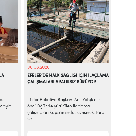
06.08.2026
05.08.20
LA
EFELER’DE HALK SAĞLIĞI İÇİN İLAÇLAMA
BAŞKAN A
ÇALIŞMALARI ARALIKSIZ SÜRÜYOR
EKMEK H
yaz
Efeler Belediye Başkanı Anıl Yetişkin’in
AİLE BÜ
acıyla
öncülüğünde yürütülen ilaçlama
Efeler Be
çalışmaları kapsamında, sivrisinek, fare
ekonomik 
ve...
sakinleri