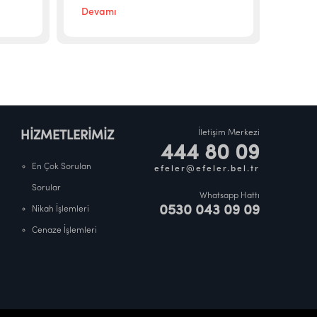
Devamı
Deva
İletişim Merkezi
HİZMETLERİMİZ
444 80 09
En Çok Sorulan
efeler@efeler.bel.tr
Sorular
Whatsapp Hattı
0530 043 09 09
Nikah İşlemleri
Cenaze İşlemleri