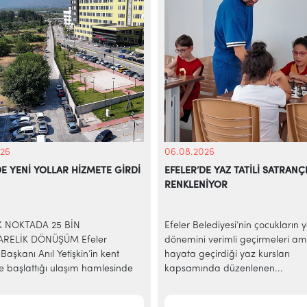
26
06.08.2026
DE YENİ YOLLAR HİZMETE GİRDİ
EFELER’DE YAZ TATİLİ SATRANÇ
RENKLENİYOR
İK NOKTADA 25 BİN
Efeler Belediyesi’nin çocukların 
RELİK DÖNÜŞÜM Efeler
dönemini verimli geçirmeleri am
Başkanı Anıl Yetişkin’in kent
hayata geçirdiği yaz kursları
e başlattığı ulaşım hamlesinde
kapsamında düzenlenen...