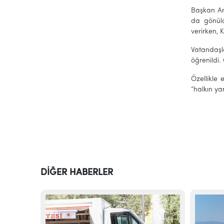
Başkan An
da gönüld
verirken,
Vatandaşla
öğrenildi.
Özellikle
“halkın ya
DİĞER HABERLER