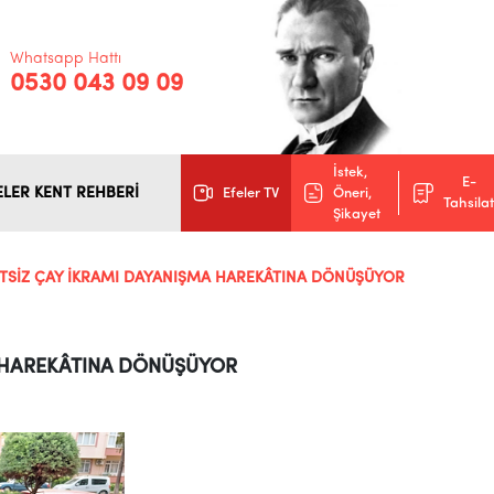
Whatsapp Hattı
0530 043 09 09
İstek,
E-
ELER KENT REHBERİ
Efeler TV
Öneri,
Tahsilat
Şikayet
RETSİZ ÇAY İKRAMI DAYANIŞMA HAREKÂTINA DÖNÜŞÜYOR
A HAREKÂTINA DÖNÜŞÜYOR