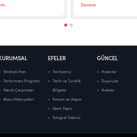
mı
Devamı
KURUMSAL
EFELER
GÜNCEL
Stratejik Plan
Tarihçemiz
Haberler
Performans Programı
Tarihi ve Turistlik
Duyurular
Meclis Çalışmaları
Bölgeler
İhaleler
Basın Materyalleri
Konum ve Ulaşım
İdare Yapısı
Fotoğraf Galerisi