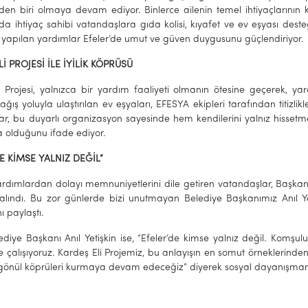
den biri olmaya devam ediyor. Binlerce ailenin temel ihtiyaçlarının 
 ihtiyaç sahibi vatandaşlara gıda kolisi, kıyafet ve ev eşyası desteğ
, yapılan yardımlar Efeler’de umut ve güven duygusunu güçlendiriyor.
İ PROJESİ İLE İYİLİK KÖPRÜSÜ
i Projesi, yalnızca bir yardım faaliyeti olmanın ötesine geçerek, yar
ağış yoluyla ulaştırılan ev eşyaları, EFESYA ekipleri tarafından titizlikl
ar, bu duyarlı organizasyon sayesinde hem kendilerini yalnız hissetm
a olduğunu ifade ediyor.
E KİMSE YALNIZ DEĞİL”
rdımlardan dolayı memnuniyetlerini dile getiren vatandaşlar, Başkan 
alındı. Bu zor günlerde bizi unutmayan Belediye Başkanımız Anıl Ye
ı paylaştı.
lediye Başkanı Anıl Yetişkin ise, “Efeler’de kimse yalnız değil. Kom
çalışıyoruz. Kardeş Eli Projemiz, bu anlayışın en somut örneklerinden b
gönül köprüleri kurmaya devam edeceğiz” diyerek sosyal dayanışman