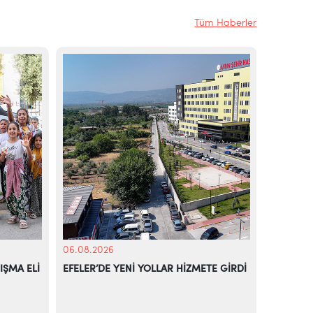
Tüm Haberler
06.08.2026
06.08.20
IŞMA ELİ
EFELER’DE YENİ YOLLAR HİZMETE GİRDİ
EFELER’D
RENKLEN