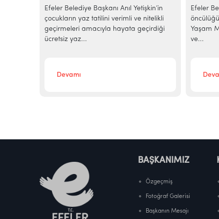
e
Efeler Belediye Başkanı Anıl Yetişkin’in
Efeler Be
alarına
çocukların yaz tatilini verimli ve nitelikli
öncülüğü
elediye
geçirmeleri amacıyla hayata geçirdiği
Yaşam Me
ücretsiz yaz...
ve...
Devamı
Deva
BAŞKANIMIZ
Özgeçmiş
Fotoğraf Galerisi
Başkanın Mesajı