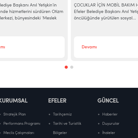
lediye Başkanı Anıl Yetişkin’in
ÇOCUKLAR İÇİN MOBİL BAKIM 
nde hizmetlerini sürdüren Otizm
Efeler Belediye Başkanı Anıl Yetiş
rkezi, bünyesindeki ‘Meslek
öncülüğünde yürütülen sosyal...
mı
Devamı
KURUMSAL
EFELER
GÜNCEL
Stratejik Plan
Tarihçemiz
Haberler
Performans Programı
Tarihi ve Turistlik
Duyurular
Meclis Çalışmaları
Bölgeler
İhaleler