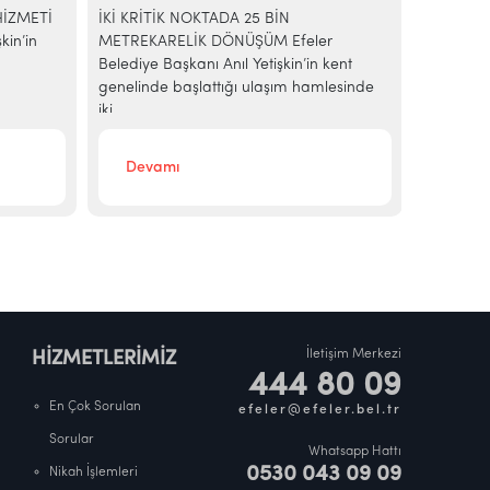
HİZMETİ
İKİ KRİTİK NOKTADA 25 BİN
Efeler Be
kin’in
METREKARELİK DÖNÜŞÜM Efeler
dönemini 
Belediye Başkanı Anıl Yetişkin’in kent
hayata ge
genelinde başlattığı ulaşım hamlesinde
kapsamın
iki...
Devamı
Deva
İletişim Merkezi
HİZMETLERİMİZ
444 80 09
En Çok Sorulan
efeler@efeler.bel.tr
Sorular
Whatsapp Hattı
0530 043 09 09
Nikah İşlemleri