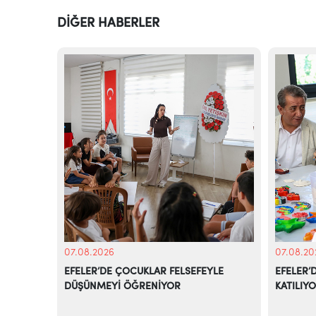
DİĞER HABERLER
07.08.2026
07.08.20
EFELER’DE ÇOCUKLAR FELSEFEYLE
EFELER’
DÜŞÜNMEYİ ÖĞRENİYOR
KATILIY