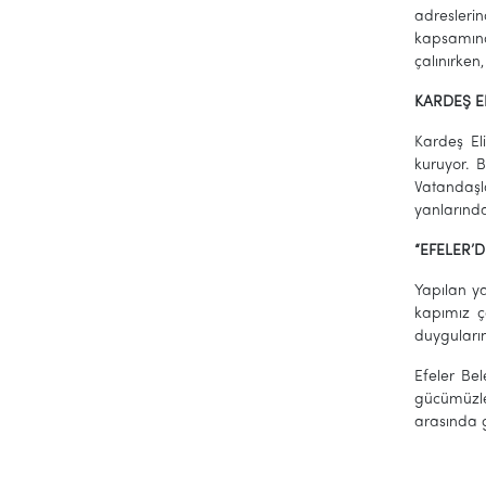
adreslerin
kapsamında
çalınırken
KARDEŞ EL
Kardeş El
kuruyor. B
Vatandaşl
yanlarınd
“EFELER’D
Yapılan ya
kapımız ç
duyguların
Efeler Be
gücümüzle 
arasında 