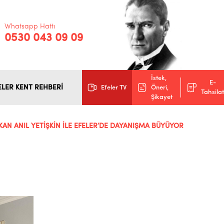
Whatsapp Hattı
0530 043 09 09
İstek,
E-
ELER KENT REHBERİ
Efeler TV
Öneri,
Tahsilat
Şikayet
KAN ANIL YETİŞKİN İLE EFELER’DE DAYANIŞMA BÜYÜYOR