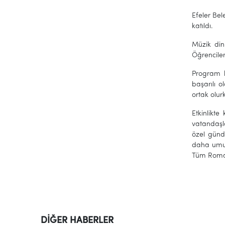
Efeler Be
katıldı.
Müzik din
Öğrencile
Program k
başarılı o
ortak olur
Etkinlikt
vatandaşl
özel günd
daha umut 
Tüm Roman
DİĞER HABERLER