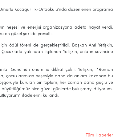
la Umurlu Kocagür İlk-Ortaokulu’nda düzenlenen programa
arın neşesi ve enerjisi organizasyona adeta hayat verdi.
 en güzel şekilde yansıttı.
 ödül töreni de gerçekleştirildi. Başkan Anıl Yetişkin,
 Çocuklarla yakından ilgilenen Yetişkin, onların sevincine
manlar Günü’nün önemine dikkat çekti. Yetişkin, “Roman
ada, çocuklarımızın neşesiyle daha da anlam kazanan bu
oşgörüyle kurulan bir toplum, her zaman daha güçlü ve
mizi büyüttüğümüz nice güzel günlerde buluşmayı diliyorum.
uyorum” ifadelerini kullandı.
Tüm Haberler