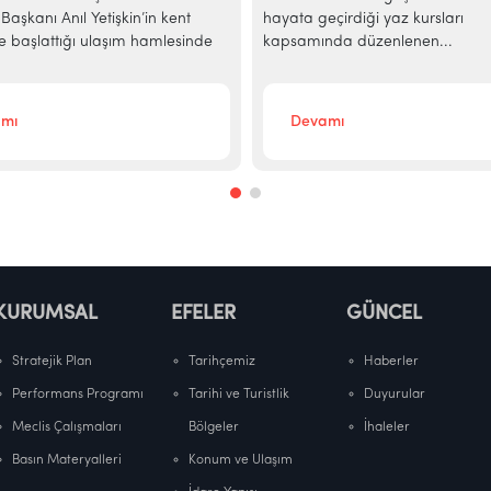
Başkanı Anıl Yetişkin’in kent
hayata geçirdiği yaz kursları
e başlattığı ulaşım hamlesinde
kapsamında düzenlenen...
mı
Devamı
KURUMSAL
EFELER
GÜNCEL
Stratejik Plan
Tarihçemiz
Haberler
Performans Programı
Tarihi ve Turistlik
Duyurular
Meclis Çalışmaları
Bölgeler
İhaleler
Basın Materyalleri
Konum ve Ulaşım