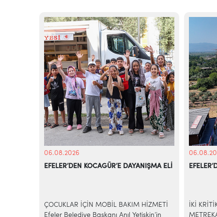
06.08.2026
06.08.20
EFELER’DEN KOCAGÜR’E DAYANIŞMA ELİ
EFELER’
KİYE’NİN
azilerinde
ÇOCUKLAR İÇİN MOBİL BAKIM HİZMETİ
İKİ KRİT
e-ticaret
Efeler Belediye Başkanı Anıl Yetişkin’in
METREKA