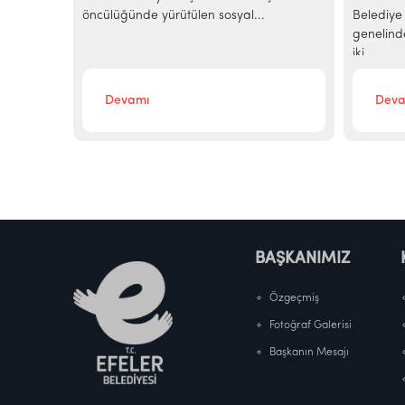
..
öncülüğünde yürütülen sosyal...
Belediye 
genelind
iki...
Devamı
Deva
BAŞKANIMIZ
Özgeçmiş
Fotoğraf Galerisi
Başkanın Mesajı