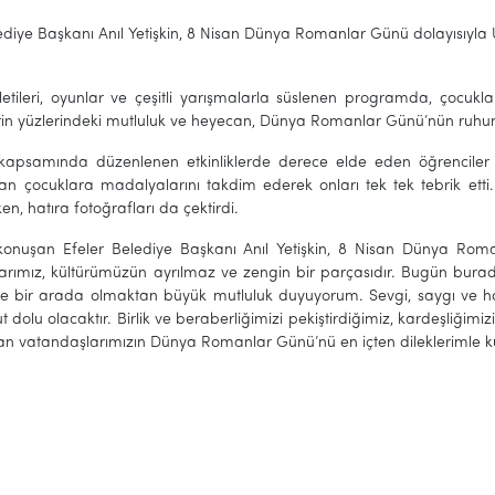
lediye Başkanı Anıl Yetişkin, 8 Nisan Dünya Romanlar Günü dolayısıy
letileri, oyunlar ve çeşitli yarışmalarla süslenen programda, çocukl
rin yüzlerindeki mutluluk ve heyecan, Dünya Romanlar Günü’nün ruhunu
apsamında düzenlenen etkinliklerde derece elde eden öğrenciler için
lan çocuklara madalyalarını takdim ederek onları tek tek tebrik etti.
ken, hatıra fotoğrafları da çektirdi.
e konuşan Efeler Belediye Başkanı Anıl Yetişkin, 8 Nisan Dünya Ro
arımız, kültürümüzün ayrılmaz ve zengin bir parçasıdır. Bugün bur
e bir arada olmaktan büyük mutluluk duyuyorum. Sevgi, saygı ve h
dolu olacaktır. Birlik ve beraberliğimizi pekiştirdiğimiz, kardeşliği
 vatandaşlarımızın Dünya Romanlar Günü’nü en içten dileklerimle kutl