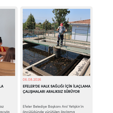
06.08.2026
05.08.20
LA
EFELER’DE HALK SAĞLIĞI İÇİN İLAÇLAMA
BAŞKAN A
ÇALIŞMALARI ARALIKSIZ SÜRÜYOR
EKMEK H
yaz
Efeler Belediye Başkanı Anıl Yetişkin’in
AİLE BÜ
acıyla
öncülüğünde yürütülen ilaçlama
Efeler Be