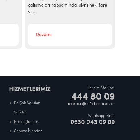
çalışmaları kapsamında, sivrisinek, fare
ekonomik 
ve...
sakinleri
Devamı
Deva
İletişim Merkezi
HİZMETLERİMİZ
444 80 09
En Çok Sorulan
efeler@efeler.bel.tr
Sorular
Whatsapp Hattı
0530 043 09 09
Nikah İşlemleri
Cenaze İşlemleri