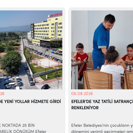
26
06.08.2026
DE YENİ YOLLAR HİZMETE GİRDİ
EFELER’DE YAZ TATİLİ SATRANÇ
RENKLENİYOR
İK NOKTADA 25 BİN
Efeler Belediyesi’nin çocukların 
RELİK DÖNÜŞÜM Efeler
dönemini verimli geçirmeleri am