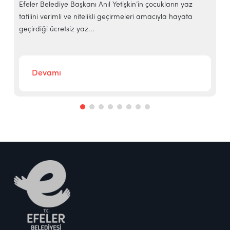
e
Efeler Belediye Başkanı Anıl Yetişkin’in çocukların yaz
E
tatilini verimli ve nitelikli geçirmeleri amacıyla hayata
h
geçirdiği ücretsiz yaz...
‘
Devamı