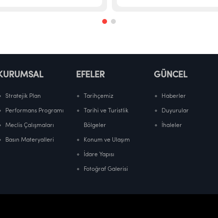
KURUMSAL
EFELER
GÜNCEL
Stratejik Plan
Tarihçemiz
Haberler
Performans Programı
Tarihi ve Turistlik
Duyurular
Meclis Çalışmaları
Bölgeler
İhaleler
Basın Materyalleri
Konum ve Ulaşım
İdare Yapısı
Fotoğraf Galerisi