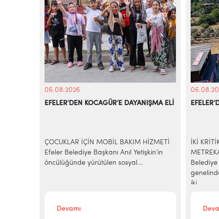
06.08.2026
06.08.20
EFELER’DEN KOCAGÜR’E DAYANIŞMA ELİ
EFELER’
KİYE’NİN
azilerinde
ÇOCUKLAR İÇİN MOBİL BAKIM HİZMETİ
İKİ KRİT
e-ticaret
Efeler Belediye Başkanı Anıl Yetişkin’in
METREKA
..
öncülüğünde yürütülen sosyal...
Belediye 
genelind
iki...
Devamı
Deva