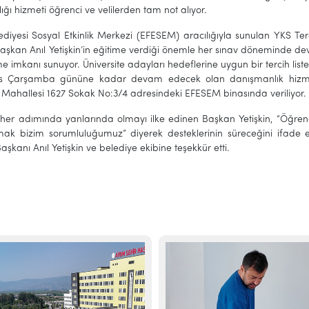
ğı hizmeti öğrenci ve velilerden tam not alıyor.
ediyesi Sosyal Etkinlik Merkezi (EFESEM) aracılığıyla sunulan YKS Te
 Başkan Anıl Yetişkin’in eğitime verdiği önemle her sınav döneminde
e imkanı sunuyor. Üniversite adayları hedeflerine uygun bir tercih listes
s Çarşamba gününe kadar devam edecek olan danışmanlık hizmeti
 Mahallesi 1627 Sokak No:3/4 adresindeki EFESEM binasında veriliyor.
 her adımında yanlarında olmayı ilke edinen Başkan Yetişkin, “Öğren
mak bizim sorumluluğumuz” diyerek desteklerinin süreceğini ifade ett
aşkanı Anıl Yetişkin ve belediye ekibine teşekkür etti.