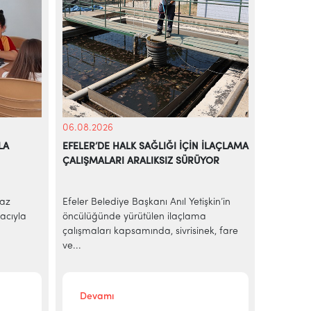
06.08.2026
05.08.20
LA
EFELER’DE HALK SAĞLIĞI İÇİN İLAÇLAMA
BAŞKAN A
ÇALIŞMALARI ARALIKSIZ SÜRÜYOR
EKMEK H
yaz
Efeler Belediye Başkanı Anıl Yetişkin’in
AİLE BÜ
acıyla
öncülüğünde yürütülen ilaçlama
Efeler Be
çalışmaları kapsamında, sivrisinek, fare
ekonomik 
ve...
sakinleri
Devamı
Deva