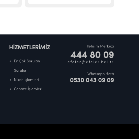
İletişim Merkezi
HİZMETLERİMİZ
444 80 09
En Çok Sorulan
efeler@efeler.bel.tr
Sorular
Whatsapp Hattı
0530 043 09 09
Nikah İşlemleri
Cenaze İşlemleri