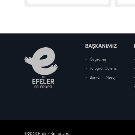
BAŞKANIMIZ
Özgeçmiş
Fotoğraf Galerisi
Başkanın Mesajı
©2023 Efeler Belediyesi.