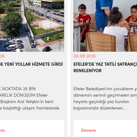
26
06.08.2026
DE YENİ YOLLAR HİZMETE GİRDİ
EFELER’DE YAZ TATİLİ SATRANÇ
RENKLENİYOR
İK NOKTADA 25 BİN
Efeler Belediyesi’nin çocukların 
RELİK DÖNÜŞÜM Efeler
dönemini verimli geçirmeleri am
Başkanı Anıl Yetişkin’in kent
hayata geçirdiği yaz kursları
e başlattığı ulaşım hamlesinde
kapsamında düzenlenen...
mı
Devamı