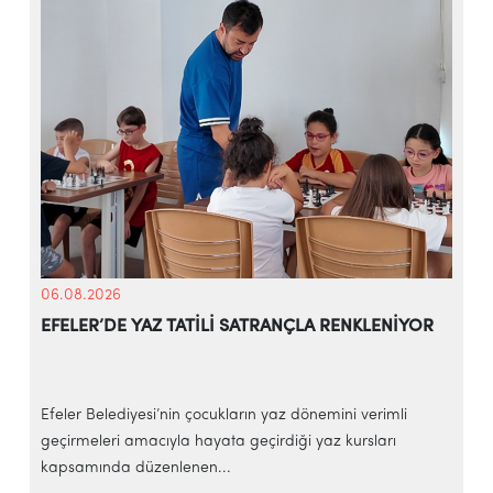
06.08.2026
EFELER’DE YAZ TATİLİ SATRANÇLA RENKLENİYOR
Efeler Belediyesi’nin çocukların yaz dönemini verimli
E
geçirmeleri amacıyla hayata geçirdiği yaz kursları
y
kapsamında düzenlenen...
f