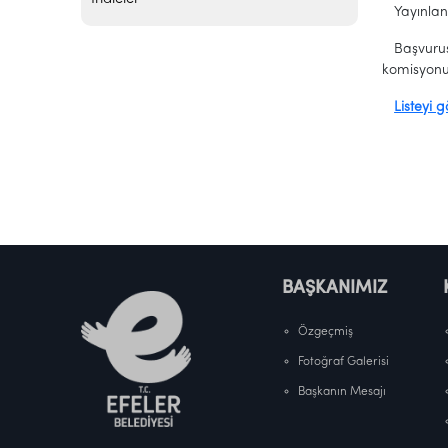
Yayınlana
Başvurusu
komisyonun
Listeyi g
BAŞKANIMIZ
Özgeçmiş
Fotoğraf Galerisi
Başkanın Mesajı