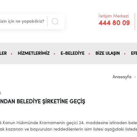
İletişim Merkezi
444 80 09
LER
HİZMETLERİMİZ
E-BELEDİYE
BİZE ULAŞIN
EF
Anasayfa
8
NDAN BELEDİYE ŞİRKETİNE GEÇİŞ
ı Kanun Hükmünde Krarnamenin geçici 24. maddesine istinaden beledi
k kazanan ve başvuruları reddedilenlerin isim listesi aşağıdaki listede 