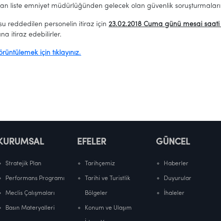
n liste emniyet müdürlüğünden gelecek olan güvenlik soruşturmaları s
 reddedilen personelin itiraz için
23.02.2018 Cuma günü mesai saati 
a itiraz edebilirler.
örüntülemek için tıklayınız.
KURUMSAL
EFELER
GÜNCEL
Stratejik Plan
Tarihçemiz
Haberler
Performans Programı
Tarihi ve Turistlik
Duyurular
Meclis Çalışmaları
Bölgeler
İhaleler
Basın Materyalleri
Konum ve Ulaşım