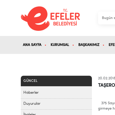
ANA SAYFA
KURUMSAL
BAŞKANIMIZ
EFE
20.02.201
GÜNCEL
TAŞERO
Haberler
375 Sayıl
Duyurular
girmeye ha
İhaleler