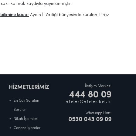
aklı kalmak kaydıyla yayınlanmıştır.
bitimine kadar
Aydın İl Valiliği bünyesinde kurulan ititraz
İletişim Merkezi
HİZMETLERİMİZ
444 80 09
En Çok Sorulan
efeler@efeler.bel.tr
Sorular
Whatsapp Hattı
0530 043 09 09
Nikah İşlemleri
Cenaze İşlemleri