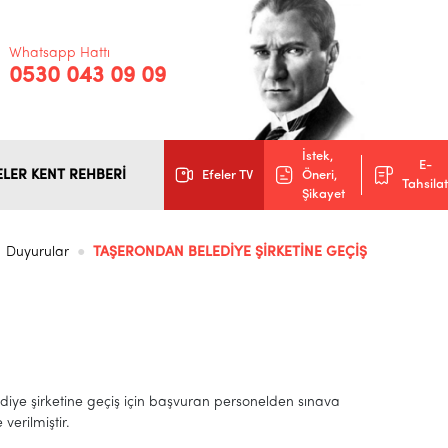
Whatsapp Hattı
0530 043 09 09
İstek,
E-
ELER KENT REHBERİ
Efeler TV
Öneri,
Tahsilat
Şikayet
Duyurular
TAŞERONDAN BELEDİYE ŞİRKETİNE GEÇİŞ
ye şirketine geçiş için başvuran personelden sınava
verilmiştir.