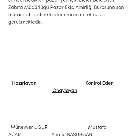
etmek istedikleri pazar yeri için Efeler Belediyesi
Zabıta Müdürlüğü Pazar Ekip Amirliği Bürosuna son
müracaat saatine kadar müracaat etmeleri
gerekmektedir.
Hazırlayan
Kontrol Eden
Onaylayan
Münevver UĞUR Mustafa
ACAR Ahmet BAŞURGAN