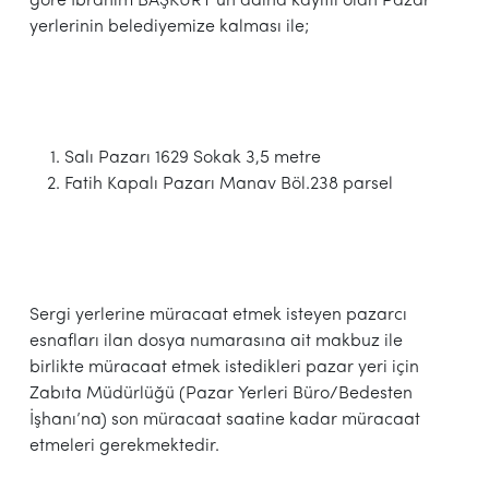
göre İbrahim BAŞKURT’un adına kayıtlı olan Pazar
yerlerinin belediyemize kalması ile;
Salı Pazarı 1629 Sokak 3,5 metre
Fatih Kapalı Pazarı Manav Böl.238 parsel
Sergi yerlerine müracaat etmek isteyen pazarcı
esnafları ilan dosya numarasına ait makbuz ile
birlikte müracaat etmek istedikleri pazar yeri için
Zabıta Müdürlüğü (Pazar Yerleri Büro/Bedesten
İşhanı’na) son müracaat saatine kadar müracaat
etmeleri gerekmektedir.