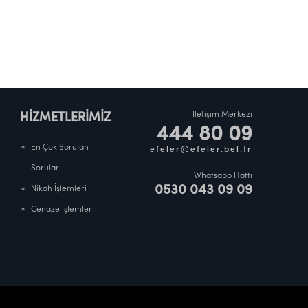
İletişim Merkezi
HİZMETLERİMİZ
444 80 09
En Çok Sorulan
efeler@efeler.bel.tr
Sorular
Whatsapp Hattı
0530 043 09 09
Nikah İşlemleri
Cenaze İşlemleri