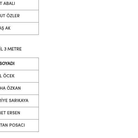
T ABALI
UT ÖZLER
AŞ AK
İL 3 METRE
 SOYADI
L ÖCEK
İHA ÖZKAN
İYE SARIKAYA
ET ERSEN
TAN POSACI