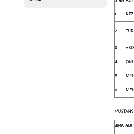
SIRA
ADI
1
NEZ
2
TUR
3
ABD
4
ONU
5
MEH
6
MEH
MÜSTAHSİ
SIRA
ADI