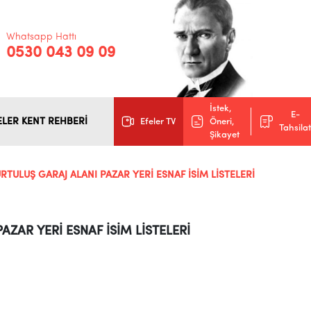
Whatsapp Hattı
0530 043 09 09
İstek,
E-
ELER KENT REHBERİ
Efeler TV
Öneri,
Tahsilat
Şikayet
TULUŞ GARAJ ALANI PAZAR YERİ ESNAF İSİM LİSTELERİ
ZAR YERİ ESNAF İSİM LİSTELERİ