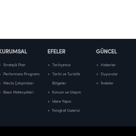
KURUMSAL
EFELER
GÜNCEL
Stratejik Plan
Tarihçemiz
Haberler
Performans Programı
Tarihi ve Turistlik
Duyurular
Meclis Çalışmaları
Bölgeler
İhaleler
Basın Materyalleri
Konum ve Ulaşım
İdare Yapısı
Fotoğraf Galerisi