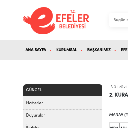
ANA SAYFA
KURUMSAL
BAŞKANIMIZ
EFE
13.01.2021
GÜNCEL
2. KUR
Haberler
MANAV (Y
Duyurular
İhaleler