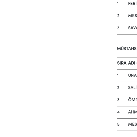
1
FERİ
2
MES
3
SAV
MÜSTAHS
SIRA
ADI
1
ÜNA
2
SAL
3
ÖMR
4
AHM
5
MES