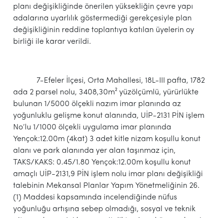
planı değişikliğinde önerilen yüksekliğin çevre yapı
adalarına uyarlılık göstermediği gerekçesiyle plan
değişikliğinin reddine toplantıya katılan üyelerin oy
birliği ile karar verildi.
7-Efeler İlçesi, Orta Mahallesi, 18L-III pafta, 1782
ada 2 parsel nolu, 3408,30m² yüzölçümlü, yürürlükte
bulunan 1/5000 ölçekli nazım imar planında az
yoğunluklu gelişme konut alanında, UİP-2131 PİN işlem
No’lu 1/1000 ölçekli uygulama imar planında
Yençok:12.00m (4kat) 3 adet kitle nizam koşullu konut
alanı ve park alanında yer alan taşınmaz için,
TAKS/KAKS: 0.45/1.80 Yençok:12.00m koşullu konut
amaçlı UİP-2131,9 PİN işlem nolu imar planı değişikliği
talebinin Mekansal Planlar Yapım Yönetmeliğinin 26.
(1) Maddesi kapsamında incelendiğinde nüfus
yoğunluğu artışına sebep olmadığı, sosyal ve teknik