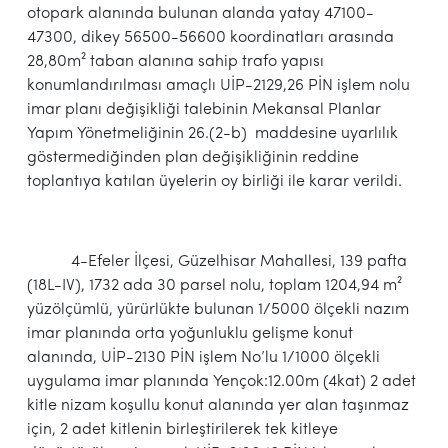
otopark alanında bulunan alanda yatay 47100-
47300, dikey 56500-56600 koordinatları arasında
28,80m² taban alanına sahip trafo yapısı
konumlandırılması amaçlı UİP-2129,26 PİN işlem nolu
imar planı değişikliği talebinin Mekansal Planlar
Yapım Yönetmeliğinin 26.(2-b) maddesine uyarlılık
göstermediğinden plan değişikliğinin reddine
toplantıya katılan üyelerin oy birliği ile karar verildi.
4-Efeler İlçesi, Güzelhisar Mahallesi, 139 pafta
(18L-IV), 1732 ada 30 parsel nolu, toplam 1204,94 m²
yüzölçümlü, yürürlükte bulunan 1/5000 ölçekli nazım
imar planında orta yoğunluklu gelişme konut
alanında, UİP-2130 PİN işlem No’lu 1/1000 ölçekli
uygulama imar planında Yençok:12.00m (4kat) 2 adet
kitle nizam koşullu konut alanında yer alan taşınmaz
için, 2 adet kitlenin birleştirilerek tek kitleye