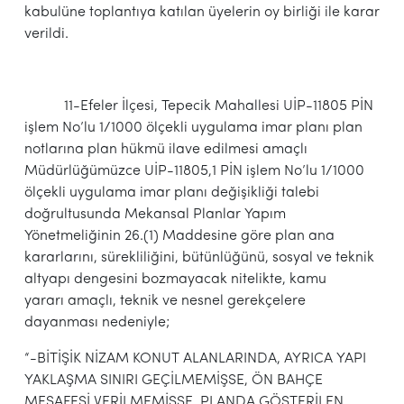
kabulüne toplantıya katılan üyelerin oy birliği ile karar
verildi.
11-Efeler İlçesi, Tepecik Mahallesi UİP-11805 PİN
işlem No’lu 1/1000 ölçekli uygulama imar planı plan
notlarına plan hükmü ilave edilmesi amaçlı
Müdürlüğümüzce UİP-11805,1 PİN işlem No’lu 1/1000
ölçekli uygulama imar planı değişikliği talebi
doğrultusunda Mekansal Planlar Yapım
Yönetmeliğinin 26.(1) Maddesine göre plan ana
kararlarını, sürekliliğini, bütünlüğünü, sosyal ve teknik
altyapı dengesini bozmayacak nitelikte, kamu
yararı amaçlı, teknik ve nesnel gerekçelere
dayanması nedeniyle;
“-BİTİŞİK NİZAM KONUT ALANLARINDA, AYRICA YAPI
YAKLAŞMA SINIRI GEÇİLMEMİŞSE, ÖN BAHÇE
MESAFESİ VERİLMEMİŞSE, PLANDA GÖSTERİLEN