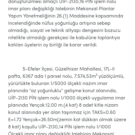
dönüştürülmesi amaçlı UİP-2130,16 PİN işlem nolu
imar planı değişikliği talebinin Mekansal Planlar
Yapım Yönetmeliğinin 26.(1) Maddesine kapsamında
incelendiğinde nüfus yoğunluğu artışına sebep
olmadığı, sosyal ve teknik altyapı dengesini bozucu
nitelikte olmadığı gerekçesi ile kabulüne toplantıya
katılan üyelerin oy birliği ile karar verildi.
5-Efeler İlçesi, Güzelhisar Mahallesi, 17L-II
pafta, 6367 ada 1 parsel nolu, 7.574,53m² yüzölçümlü,
yürürlükte bulunan 1/5000 ölçekli nazım imar
planında “az yoğunluklu” gelişme konut alanında,
UİP-2130 PİN işlem nolu 1/1000 ölçekli uygulama imar
planında Yençok:12.00 m.(4 kat) 8 adet kitle nizam
konut alanında yer alan taşınmaz için TAKS=0.60
E=1.72 Yençok=26.50m(zemin kat dükkan olmak üzere
8 kat) koşullu UİP-2130,14 PİN işlem nolu 1/1000
Ölçekli imar planı değişikliği talebinin Mekansal