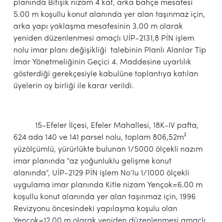
planında Bitişik nizam 4 kat, arka bahçe mesafesi
5.00 m koşullu konut alanında yer alan taşınmaz için,
arka yapı yaklaşma mesafesinin 3.00 m olarak
yeniden düzenlenmesi amaçlı UİP-2131,8 PİN işlem
nolu imar planı değişikliği talebinin Planlı Alanlar Tip
İmar Yönetmeliğinin Geçici 4. Maddesine uyarlılık
gösterdiği gerekçesiyle kabulüne toplantıya katılan
üyelerin oy birliği ile karar verildi.
15-Efeler İlçesi, Efeler Mahallesi, 18K-IV pafta,
624 ada 140 ve 141 parsel nolu, toplam 806,52m²
yüzölçümlü, yürürlükte bulunan 1/5000 ölçekli nazım
imar planında “az yoğunluklu gelişme konut
alanında”, UİP-2129 PİN işlem No’lu 1/1000 ölçekli
uygulama imar planında Kitle nizam Yençok=6.00 m
koşullu konut alanında yer alan taşınmaz için, 1996
Revizyonu öncesindeki yapılaşma koşulu olan
Yençok=12.00 m olarak yeniden düzenlenmesi amaçlı