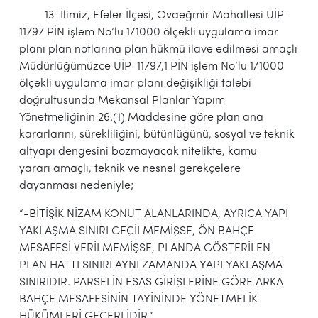
13-İlimiz, Efeler İlçesi, Ovaeğmir Mahallesi UİP-
11797 PİN işlem No’lu 1/1000 ölçekli uygulama imar
planı plan notlarına plan hükmü ilave edilmesi amaçlı
Müdürlüğümüzce UİP-11797,1 PİN işlem No’lu 1/1000
ölçekli uygulama imar planı değişikliği talebi
doğrultusunda Mekansal Planlar Yapım
Yönetmeliğinin 26.(1) Maddesine göre plan ana
kararlarını, sürekliliğini, bütünlüğünü, sosyal ve teknik
altyapı dengesini bozmayacak nitelikte, kamu
yararı amaçlı, teknik ve nesnel gerekçelere
dayanması nedeniyle;
“-BİTİŞİK NİZAM KONUT ALANLARINDA, AYRICA YAPI
YAKLAŞMA SINIRI GEÇİLMEMİŞSE, ÖN BAHÇE
MESAFESİ VERİLMEMİŞSE, PLANDA GÖSTERİLEN
PLAN HATTI SINIRI AYNI ZAMANDA YAPI YAKLAŞMA
SINIRIDIR. PARSELİN ESAS GİRİŞLERİNE GÖRE ARKA
BAHÇE MESAFESİNİN TAYİNİNDE YÖNETMELİK
HÜKÜMLERİ GEÇERLİDİR.“