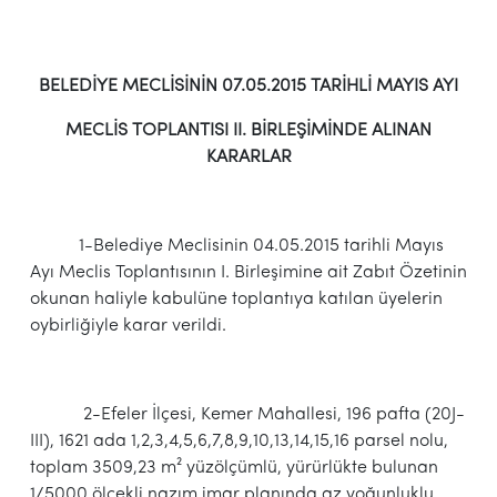
BELEDİYE MECLİSİNİN 07.05.2015 TARİHLİ MAYIS AYI
MECLİS TOPLANTISI II. BİRLEŞİMİNDE ALINAN
KARARLAR
1-Belediye Meclisinin 04.05.2015 tarihli Mayıs
Ayı Meclis Toplantısının I. Birleşimine ait Zabıt Özetinin
okunan haliyle kabulüne toplantıya katılan üyelerin
oybirliğiyle karar verildi.
2-Efeler İlçesi, Kemer Mahallesi, 196 pafta (20J-
III), 1621 ada 1,2,3,4,5,6,7,8,9,10,13,14,15,16 parsel nolu,
toplam 3509,23 m² yüzölçümlü, yürürlükte bulunan
1/5000 ölçekli nazım imar planında az yoğunluklu