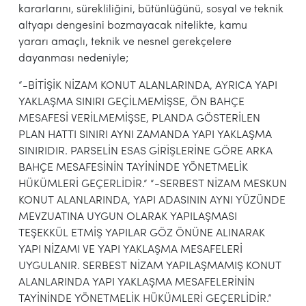
kararlarını, sürekliliğini, bütünlüğünü, sosyal ve teknik
altyapı dengesini bozmayacak nitelikte, kamu
yararı amaçlı, teknik ve nesnel gerekçelere
dayanması nedeniyle;
“-BİTİŞİK NİZAM KONUT ALANLARINDA, AYRICA YAPI
YAKLAŞMA SINIRI GEÇİLMEMİŞSE, ÖN BAHÇE
MESAFESİ VERİLMEMİŞSE, PLANDA GÖSTERİLEN
PLAN HATTI SINIRI AYNI ZAMANDA YAPI YAKLAŞMA
SINIRIDIR. PARSELİN ESAS GİRİŞLERİNE GÖRE ARKA
BAHÇE MESAFESİNİN TAYİNİNDE YÖNETMELİK
HÜKÜMLERİ GEÇERLİDİR.“ “-SERBEST NİZAM MESKUN
KONUT ALANLARINDA, YAPI ADASININ AYNI YÜZÜNDE
MEVZUATINA UYGUN OLARAK YAPILAŞMASI
TEŞEKKÜL ETMİŞ YAPILAR GÖZ ÖNÜNE ALINARAK
YAPI NİZAMI VE YAPI YAKLAŞMA MESAFELERİ
UYGULANIR. SERBEST NİZAM YAPILAŞMAMIŞ KONUT
ALANLARINDA YAPI YAKLAŞMA MESAFELERİNİN
TAYİNİNDE YÖNETMELİK HÜKÜMLERİ GEÇERLİDİR.”