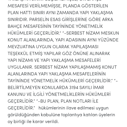
MESAFESİ VERİLMEMİŞSE, PLANDA GÖSTERİLEN
PLAN HATTI SINIRI AYNI ZAMANDA YAPI YAKLAŞMA
SINIRIDIR. PARSELİN ESAS GİRİŞLERİNE GÖRE ARKA
BAHÇE MESAFESİNİN TAYİNİNDE YÖNETMELİK
HÜKÜMLERİ GEÇERLİDİR.“ “-SERBEST NİZAM MESKUN
KONUT ALANLARINDA, YAPI ADASININ AYNI YÜZÜNDE
MEVZUATINA UYGUN OLARAK YAPILAŞMASI
TEŞEKKÜL ETMİŞ YAPILAR GÖZ ÖNÜNE ALINARAK
YAPI NİZAMI VE YAPI YAKLAŞMA MESAFELERİ
UYGULANIR. SERBEST NİZAM YAPILAŞMAMIŞ KONUT
ALANLARINDA YAPI YAKLAŞMA MESAFELERİNİN
TAYİNİNDE YÖNETMELİK HÜKÜMLERİ GEÇERLİDİR.” “-
BELİRTİLMEYEN KONULARDA 3194 SAYILI İMAR
KANUNU VE İLGİLİ YÖNETMELİKLERİN HÜKÜMLERİ
GEÇERLİDİR.” “-BU PLAN, PLAN NOTLARI İLE
GEÇERLİDİR.” hükümlerinin ilave edilmesi uygun
görüldüğünden kabulüne toplantıya katılan üyelerin
oy birliği ile karar verildi.