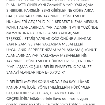
PLAN HATTI SINIRI AYNI ZAMANDA YAPI YAKLAŞMA
SINIRIDIR. PARSELİN ESAS GİRİŞLERİNE GÖRE ARKA
BAHÇE MESAFESİNİN TAYİNİNDE YÖNETMELİK
HÜKÜMLERİ GEÇERLİDİR.“ “-SERBEST NİZAM MESKUN
KONUT ALANLARINDA, YAPI ADASININ AYNI YÜZÜNDE
MEVZUATINA UYGUN OLARAK YAPILAŞMASI
TEŞEKKÜL ETMİŞ YAPILAR GÖZ ÖNÜNE ALINARAK
YAPI NİZAMI VE YAPI YAKLAŞMA MESAFELERİ
UYGULANIR. SERBEST NİZAM YAPILAŞMAMIŞ KONUT
ALANLARINDA YAPI YAKLAŞMA MESAFELERİNİN
TAYİNİNDE YÖNETMELİK HÜKÜMLERİ GEÇERLİDİR.”
“YAPILAŞMA KOŞULU BELİRLENMEYEN ORGANİZE
SANAYİ ALANLARINDA E=0.70'DİR”
“-BELİRTİLMEYEN KONULARDA 3194 SAYILI İMAR
KANUNU VE İLGİLİ YÖNETMELİKLERİN HÜKÜMLERİ
GEÇERLİDİR.” “-BU PLAN, PLAN NOTLARI İLE
GEÇERLİDİR.” hükümlerinin ilave edilmesi uygun
görüldüğünden kabulüne toplantıya katılan üyelerin