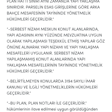
PLAN HATTI SINIRI AYNI ZAMANDA YAPI YAKLAŞMA
SINIRIDIR. PARSELİN ESAS GİRİŞLERİNE GÖRE ARKA
BAHÇE MESAFESİNİN TAYİNİNDE YÖNETMELİK
HÜKÜMLERİ GEÇERLİDİR.“
“-SERBEST NİZAM MESKUN KONUT ALANLARINDA,
YAPI ADASININ AYNI YÜZÜNDE MEVZUATINA UYGUN
OLARAK YAPILAŞMASI TEŞEKKÜL ETMİŞ YAPILAR GÖZ
ÖNÜNE ALINARAK YAPI NİZAMI VE YAPI YAKLAŞMA
MESAFELERİ UYGULANIR. SERBEST NİZAM
YAPILAŞMAMIŞ KONUT ALANLARINDA YAPI
YAKLAŞMA MESAFELERİNİN TAYİNİNDE YÖNETMELİK
HÜKÜMLERİ GEÇERLİDİR.”
“-BELİRTİLMEYEN KONULARDA 3194 SAYILI İMAR
KANUNU VE İLGİLİ YÖNETMELİKLERİN HÜKÜMLERİ
GEÇERLİDİR.”
“-BU PLAN, PLAN NOTLARI İLE GEÇERLİDİR.”
hükümlerinin ilave edilmesi uygun görüldüğünden