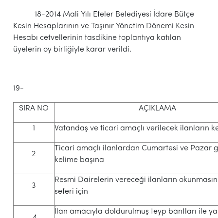
18-2014 Mali Yılı Efeler Belediyesi İdare Bütçe
Kesin Hesaplarının ve Taşınır Yönetim Dönemi Kesin
Hesabı cetvellerinin tasdikine toplantıya katılan
üyelerin oy birliğiyle karar verildi.
19-
SIRA NO
AÇIKLAMA
1
Vatandaş ve ticari amaçlı verilecek ilanların 
Ticari amaçlı ilanlardan Cumartesi ve Pazar g
2
kelime başına
Resmi Dairelerin vereceği ilanların okunması
3
seferi için
İlan amacıyla doldurulmuş teyp bantları ile ya
4