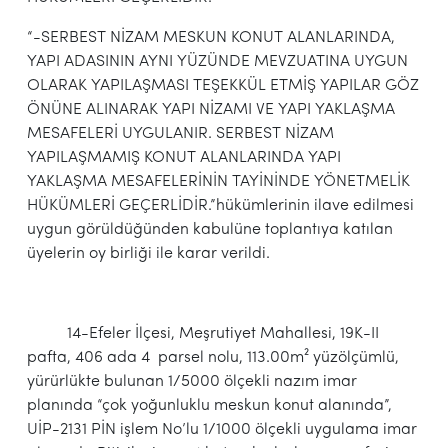
“-SERBEST NİZAM MESKUN KONUT ALANLARINDA,
YAPI ADASININ AYNI YÜZÜNDE MEVZUATINA UYGUN
OLARAK YAPILAŞMASI TEŞEKKÜL ETMİŞ YAPILAR GÖZ
ÖNÜNE ALINARAK YAPI NİZAMI VE YAPI YAKLAŞMA
MESAFELERİ UYGULANIR. SERBEST NİZAM
YAPILAŞMAMIŞ KONUT ALANLARINDA YAPI
YAKLAŞMA MESAFELERİNİN TAYİNİNDE YÖNETMELİK
HÜKÜMLERİ GEÇERLİDİR.”hükümlerinin ilave edilmesi
uygun görüldüğünden kabulüne toplantıya katılan
üyelerin oy birliği ile karar verildi.
14-Efeler İlçesi, Meşrutiyet Mahallesi, 19K-II
pafta, 406 ada 4 parsel nolu, 113.00m² yüzölçümlü,
yürürlükte bulunan 1/5000 ölçekli nazım imar
planında “çok yoğunluklu meskun konut alanında”,
UİP-2131 PİN işlem No’lu 1/1000 ölçekli uygulama imar