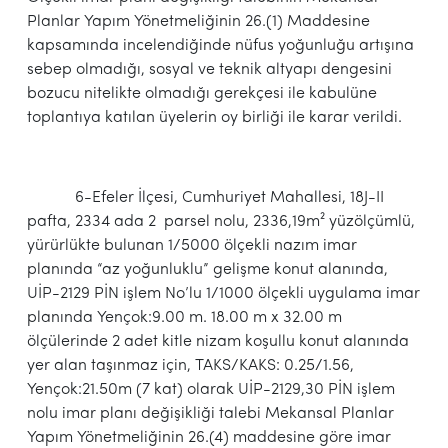
Planlar Yapım Yönetmeliğinin 26.(1) Maddesine
kapsamında incelendiğinde nüfus yoğunluğu artışına
sebep olmadığı, sosyal ve teknik altyapı dengesini
bozucu nitelikte olmadığı gerekçesi ile kabulüne
toplantıya katılan üyelerin oy birliği ile karar verildi.
6-Efeler İlçesi, Cumhuriyet Mahallesi, 18J-II
pafta, 2334 ada 2 parsel nolu, 2336,19m² yüzölçümlü,
yürürlükte bulunan 1/5000 ölçekli nazım imar
planında “az yoğunluklu” gelişme konut alanında,
UİP-2129 PİN işlem No’lu 1/1000 ölçekli uygulama imar
planında Yençok:9.00 m. 18.00 m x 32.00 m
ölçülerinde 2 adet kitle nizam koşullu konut alanında
yer alan taşınmaz için, TAKS/KAKS: 0.25/1.56,
Yençok:21.50m (7 kat) olarak UİP-2129,30 PİN işlem
nolu imar planı değişikliği talebi Mekansal Planlar
Yapım Yönetmeliğinin 26.(4) maddesine göre imar