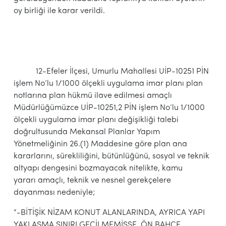
oy birliği ile karar verildi.
12-Efeler İlçesi, Umurlu Mahallesi UİP-10251 PİN
işlem No’lu 1/1000 ölçekli uygulama imar planı plan
notlarına plan hükmü ilave edilmesi amaçlı
Müdürlüğümüzce UİP-10251,2 PİN işlem No’lu 1/1000
ölçekli uygulama imar planı değişikliği talebi
doğrultusunda Mekansal Planlar Yapım
Yönetmeliğinin 26.(1) Maddesine göre plan ana
kararlarını, sürekliliğini, bütünlüğünü, sosyal ve teknik
altyapı dengesini bozmayacak nitelikte, kamu
yararı amaçlı, teknik ve nesnel gerekçelere
dayanması nedeniyle;
“-BİTİŞİK NİZAM KONUT ALANLARINDA, AYRICA YAPI
YAKLAŞMA SINIRI GEÇİLMEMİŞSE, ÖN BAHÇE