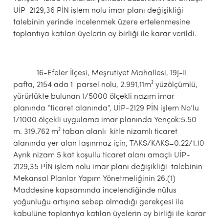
UİP-2129,36 PİN işlem nolu imar planı değişikliği
talebinin yerinde incelenmek üzere ertelenmesine
toplantıya katılan üyelerin oy birliği ile karar verildi.
16-Efeler İlçesi, Meşrutiyet Mahallesi, 19J-II
pafta, 2154 ada 1 parsel nolu, 2.991,11m² yüzölçümlü,
yürürlükte bulunan 1/5000 ölçekli nazım imar
planında “ticaret alanında”, UİP-2129 PİN işlem No’lu
1/1000 ölçekli uygulama imar planında Yençok:5.50
m. 319.762 m² taban alanlı kitle nizamlı ticaret
alanında yer alan taşınmaz için, TAKS/KAKS=0.22/1.10
Ayrık nizam 5 kat koşullu ticaret alanı amaçlı UİP-
2129,35 PİN işlem nolu imar planı değişikliği talebinin
Mekansal Planlar Yapım Yönetmeliğinin 26.(1)
Maddesine kapsamında incelendiğinde nüfus
yoğunluğu artışına sebep olmadığı gerekçesi ile
kabulüne toplantıya katılan üyelerin oy birliği ile karar