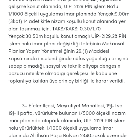
gelişme konut alanında, UİP-2129 PİN işlem No’lu
1/1000 ölçekli uygulama imar planında Yençok:9.00m
(3kat) 14 adet kitle nizam koşullu konut alanında yer
alan taşınmaz için, TAKS/KAKS: 0.30/1.70
Yençok:30.50m koşullu konut amaçlı UİP-2129,28 PİN
işlem nolu imar planı değişikliği talebinin Mekansal
Planlar Yapım Yönetmeliğinin 26.(1) Maddesi
kapsamında incelendiğinde nüfus yoğunluğu artışına
sebep olmadığı, sosyal ve teknik altyapı dengesini
bozucu nitelikte olmadığı gerekçesi ile kabulüne
toplantıya katılan üyelerin oy birliği ile karar verildi.
3- Efeler İlçesi, Meşrutiyet Mahallesi, 19J-I ve
19J-II pafta, yürürlükte bulunan 1/5000 ölçekli nazım
imar planında otopark alanında, UİP-2129 PIN işlem
nolu yürürlükteki 1/1000 ölçekli uygulama imar
planında Ali İhsan Paşa Bulvarı 2340.sokak üzerinde