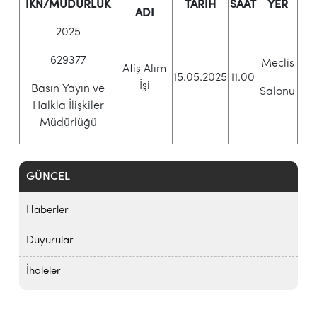
İKN/MÜDÜRLÜK
TARİH
SAAT
YER
ADI
2025
629377
Meclis
Afiş Alım
15.05.2025
11.00
İşi
Basın Yayın ve
Salonu
Halkla İlişkiler
Müdürlüğü
GÜNCEL
Haberler
Duyurular
İhaleler