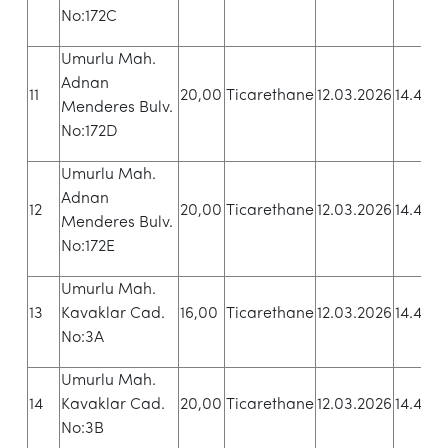
No:172C
Umurlu Mah.
Adnan
6
11
20,00
Ticarethane
12.03.2026
14.40
Menderes Bulv.
T
No:172D
Umurlu Mah.
Adnan
6
12
20,00
Ticarethane
12.03.2026
14.43
Menderes Bulv.
T
No:172E
Umurlu Mah.
1
13
Kavaklar Cad.
16,00
Ticarethane
12.03.2026
14.46
T
No:3A
Umurlu Mah.
1
14
Kavaklar Cad.
20,00
Ticarethane
12.03.2026
14.49
T
No:3B