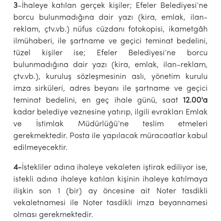
3
-İhaleye katılan gerçek kişiler; Efeler Belediyesi’ne
borcu bulunmadığına dair yazı (kira, emlak, ilan-
reklam, çtv.vb.) nüfus cüzdanı fotokopisi, ikametgâh
ilmühaberi, ile şartname ve geçici teminat bedelini,
tüzel kişiler ise; Efeler Belediyesi’ne borcu
bulunmadığına dair yazı (kira, emlak, ilan-reklam,
çtv.vb.), kuruluş sözleşmesinin aslı, yönetim kurulu
imza sirküleri, adres beyanı ile şartname ve geçici
teminat bedelini, en geç ihale günü, saat
12.00'a
kadar belediye veznesine yatırıp, ilgili evrakları Emlak
ve İstimlak Müdürlüğü’ne teslim etmeleri
gerekmektedir. Posta ile yapılacak müracaatlar kabul
edilmeyecektir.
4-
İstekliler adına ihaleye vekaleten iştirak ediliyor ise,
istekli adına ihaleye katılan kişinin ihaleye katılmaya
ilişkin son 1 (bir) ay öncesine ait Noter tasdikli
vekaletnamesi ile Noter tasdikli imza beyannamesi
olması gerekmektedir.