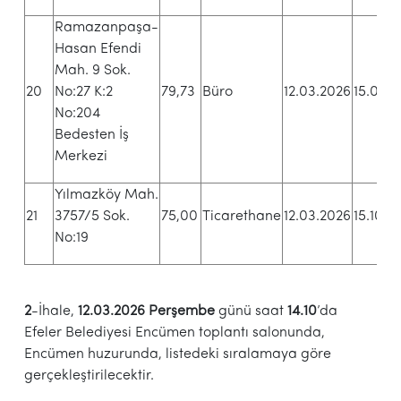
Ramazanpaşa-
Hasan Efendi
Mah. 9 Sok.
3
20
No:27 K:2
79,73
Büro
12.03.2026
15.07
T
No:204
Bedesten İş
Merkezi
Yılmazköy Mah.
7
21
3757/5 Sok.
75,00
Ticarethane
12.03.2026
15.10
T
No:19
2
-İhale,
12.03.2026 Perşembe
günü saat
14.10
’da
Efeler Belediyesi Encümen toplantı salonunda,
Encümen huzurunda, listedeki sıralamaya göre
gerçekleştirilecektir.