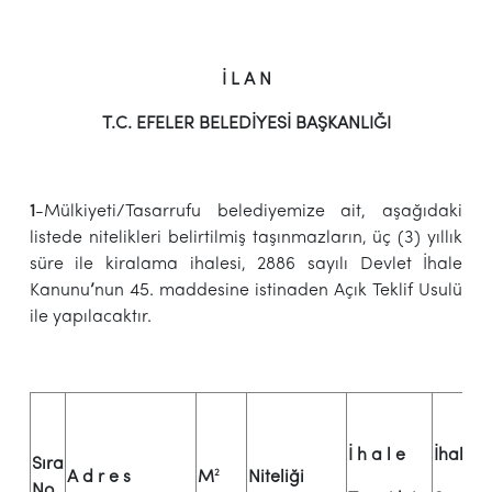
İ L A N
T.C. EFELER BELEDİYESİ BAŞKANLIĞI
1
-Mülkiyeti/Tasarrufu belediyemize ait, aşağıdaki
listede nitelikleri belirtilmiş taşınmazların, üç (3) yıllık
süre ile kiralama ihalesi, 2886 sayılı Devlet İhale
Kanunu
’
nun 45. maddesine istinaden Açık Teklif Usulü
ile yapılacaktır.
Yı
İ h a l e
İhale
Sıra
2
A d r e s
M
Niteliği
M
No