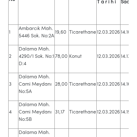
T a r i h i
Saati
B
Ambarcık Mah.
1
1
19,60
Ticarethane
12.03.2026
14.10
5446 Sok. No:2A
T
Dalama Mah.
6
2
4290/1 Sok. No:1
78,00
Konut
12.03.2026
14.13
T
D:4
Dalama Mah.
3
3
Cami Meydanı
28,00
Ticarethane
12.03.2026
14.16
T
No:5A
Dalama Mah.
3
4
Cami Meydanı
31,17
Ticarethane
12.03.2026
14.19
T
No:5B
Dalama Mah.
3