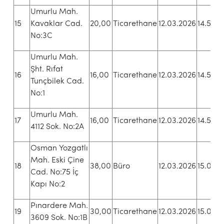
Umurlu Mah.
1
15
Kavaklar Cad.
20,00
Ticarethane
12.03.2026
14.52
T
No:3C
Umurlu Mah.
Şht. Rıfat
1
16
16,00
Ticarethane
12.03.2026
14.55
Tunçbilek Cad.
T
No:1
Umurlu Mah.
1
17
16,00
Ticarethane
12.03.2026
14.58
4112 Sok. No:2A
T
Osman Yozgatlı
Mah. Eski Çine
7
18
38,00
Büro
12.03.2026
15.01
Cad. No:75 İç
T
Kapı No:2
Pınardere Mah.
1
19
30,00
Ticarethane
12.03.2026
15.04
3609 Sok. No:1B
T