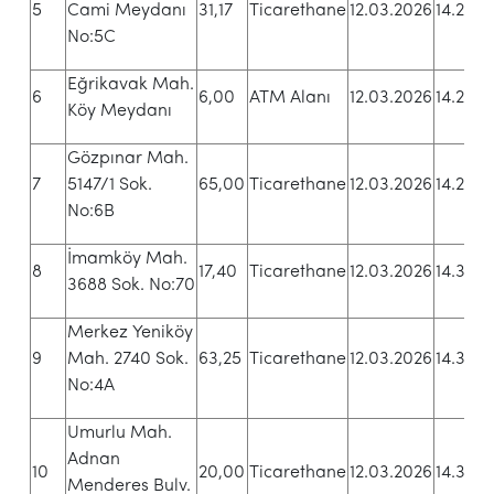
5
Cami Meydanı
31,17
Ticarethane
12.03.2026
14.22
T
No:5C
Eğrikavak Mah.
2
6
6,00
ATM Alanı
12.03.2026
14.25
Köy Meydanı
T
Gözpınar Mah.
1
7
5147/1 Sok.
65,00
Ticarethane
12.03.2026
14.28
T
No:6B
İmamköy Mah.
2
8
17,40
Ticarethane
12.03.2026
14.31
3688 Sok. No:70
T
Merkez Yeniköy
4
9
Mah. 2740 Sok.
63,25
Ticarethane
12.03.2026
14.34
T
No:4A
Umurlu Mah.
Adnan
6
10
20,00
Ticarethane
12.03.2026
14.37
Menderes Bulv.
T