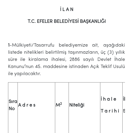
İ L A N
T.C. EFELER BELEDİYESİ BAŞKANLIĞI
1
-Mülkiyeti/Tasarrufu belediyemize ait, aşağıdaki
listede nitelikleri belirtilmiş taşınmazların, üç (3) yıllık
süre ile kiralama ihalesi, 2886 sayılı Devlet İhale
Kanunu
’
nun 45. maddesine istinaden Açık Teklif Usulü
ile yapılacaktır.
İ h a l e
İhal
Sıra
2
A d r e s
M
Niteliği
No
T a r i h i
Saat