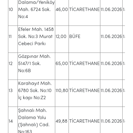
Dalama/Yeniköy
10
Mah. 6724 Sok.
46,00
TİCARETHANE
11.06.2026
14.3
No:4
Efeler Mah. 1458
11
Sok. No:3 Murat
12,00
BÜFE
11.06.2026
14.4
Cebeci Parkı
Gözpınar Mah.
12
5147/1 Sok.
65,00
TİCARETHANE
11.06.2026
14.4
No:6B
Karahayıt Mah.
13
6780 Sok. No:10
110,80
TİCARETHANE
11.06.2026
14.4
İç kapı No:Z2
Şahnalı Mah.
Dalama Yolu
14
49,88
TİCARETHANE
11.06.2026
14.4
(Şahnalı) Cad.
No:163