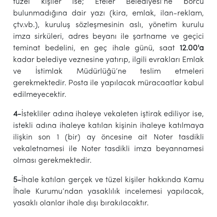
tüzel kişiler ise; Efeler Belediyesi’ne borcu
bulunmadığına dair yazı (kira, emlak, ilan-reklam,
çtv.vb.), kuruluş sözleşmesinin aslı, yönetim kurulu
imza sirküleri, adres beyanı ile şartname ve geçici
teminat bedelini, en geç ihale günü, saat
12.00'a
kadar belediye veznesine yatırıp, ilgili evrakları Emlak
ve İstimlak Müdürlüğü’ne teslim etmeleri
gerekmektedir. Posta ile yapılacak müracaatlar kabul
edilmeyecektir.
4-
İstekliler adına ihaleye vekaleten iştirak ediliyor ise,
istekli adına ihaleye katılan kişinin ihaleye katılmaya
ilişkin son 1 (bir) ay öncesine ait Noter tasdikli
vekaletnamesi ile Noter tasdikli imza beyannamesi
olması gerekmektedir.
5-
İhale katılan gerçek ve tüzel kişiler hakkında Kamu
İhale Kurumu’ndan yasaklılık incelemesi yapılacak,
yasaklı olanlar ihale dışı bırakılacaktır.