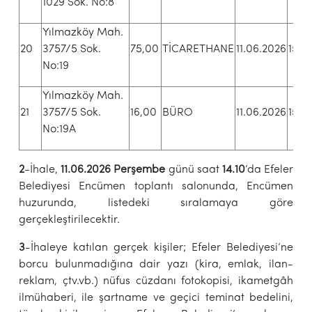
1029 Sok. No:8
Yılmazköy Mah.
20
3757/5 Sok.
75,00
TİCARETHANE
11.06.2026
15.0
No:19
Yılmazköy Mah.
21
3757/5 Sok.
16,00
BÜRO
11.06.2026
15.10
No:19A
2
-İhale,
11.06.2026 Perşembe
günü saat
14.10
’da Efeler
Belediyesi Encümen toplantı salonunda, Encümen
huzurunda, listedeki sıralamaya göre
gerçekleştirilecektir.
3
-İhaleye katılan gerçek kişiler; Efeler Belediyesi’ne
borcu bulunmadığına dair yazı (kira, emlak, ilan-
reklam, çtv.vb.) nüfus cüzdanı fotokopisi, ikametgâh
ilmühaberi, ile şartname ve geçici teminat bedelini,