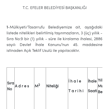
T.C. EFELER BELEDİYESİ BAŞKANLIĞI
1
-Mülkiyeti/Tasarrufu Belediyemize ait, aşağıdaki
listede nitelikleri belirtilmiş taşınmazların, 3 (üç) yıllık -
Sıra No:9 bir (1) yıllık - süre ile kiralama ihalesi, 2886
sayılı Devlet İhale Kanunu
’
nun 45. maddesine
istinaden Açık Teklif Usulü ile yapılacaktır.
Yıllık
İ h a l e
İhale
Sıra
2
A d r e s
M
Niteliği
Muha
No
T a r i h i
Saati
Bedel