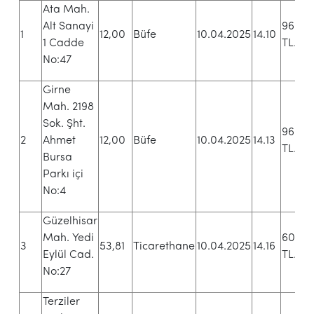
Ata Mah.
Alt Sanayi
96.00
1
12,00
Büfe
10.04.2025
14.10
1 Cadde
TL.+K
No:47
Girne
Mah. 2198
Sok. Şht.
96.00
2
Ahmet
12,00
Büfe
10.04.2025
14.13
TL.+K
Bursa
Parkı içi
No:4
Güzelhisar
Mah. Yedi
60.00
3
53,81
Ticarethane
10.04.2025
14.16
Eylül Cad.
TL.+K
No:27
Terziler