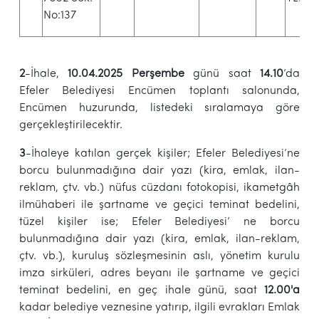
No:137
2
-İhale,
10.04.2025 Perşembe
günü saat
14.10
’da
Efeler Belediyesi Encümen toplantı salonunda,
Encümen huzurunda, listedeki sıralamaya göre
gerçekleştirilecektir.
3
-İhaleye katılan gerçek kişiler; Efeler Belediyesi’ne
borcu bulunmadığına dair yazı (kira, emlak, ilan-
reklam, çtv. vb.) nüfus cüzdanı fotokopisi, ikametgâh
ilmühaberi ile şartname ve geçici teminat bedelini,
tüzel kişiler ise; Efeler Belediyesi’ ne borcu
bulunmadığına dair yazı (kira, emlak, ilan-reklam,
çtv. vb.), kuruluş sözleşmesinin aslı, yönetim kurulu
imza sirküleri, adres beyanı ile şartname ve geçici
teminat bedelini, en geç ihale günü, saat
12.00'a
kadar belediye veznesine yatırıp, ilgili evrakları Emlak