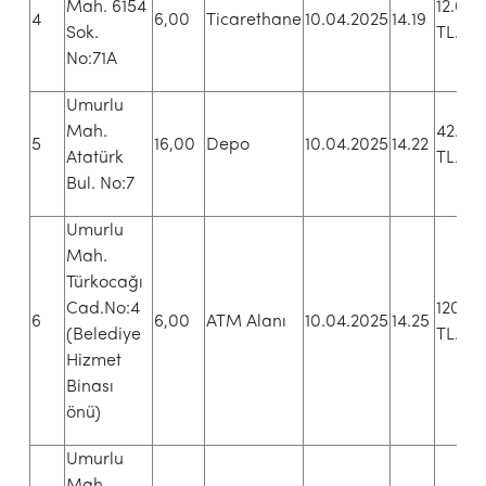
Mah. 6154
12.00
4
6,00
Ticarethane
10.04.2025
14.19
Sok.
TL.+K
No:71A
Umurlu
Mah.
42.00
5
16,00
Depo
10.04.2025
14.22
Atatürk
TL.+K
Bul. No:7
Umurlu
Mah.
Türkocağı
Cad.No:4
120.0
6
6,00
ATM Alanı
10.04.2025
14.25
(Belediye
TL.
Hizmet
Binası
önü)
Umurlu
Mah.