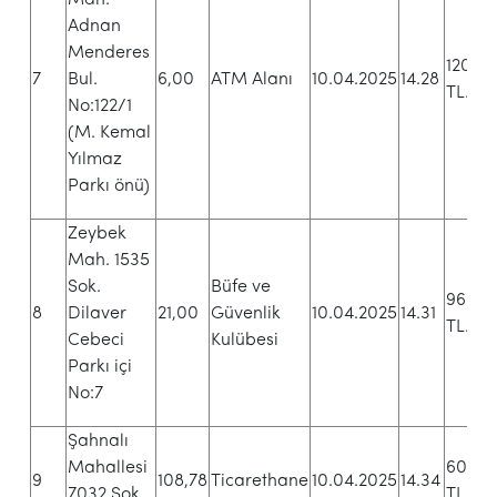
Adnan
Menderes
120.0
7
Bul.
6,00
ATM Alanı
10.04.2025
14.28
TL.
No:122/1
(M. Kemal
Yılmaz
Parkı önü)
Zeybek
Mah. 1535
Sok.
Büfe ve
96.00
8
Dilaver
21,00
Güvenlik
10.04.2025
14.31
TL.+K
Cebeci
Kulübesi
Parkı içi
No:7
Şahnalı
Mahallesi
60.00
9
108,78
Ticarethane
10.04.2025
14.34
7032 Sok.
TL.+K