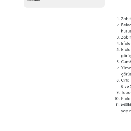
Zabı
Beled
husu
Zabıt
Efele
Efele
görü
Cumhu
Yılma
görü
Orta 
8 ve 
Tepec
Efele
Mülki
yapım