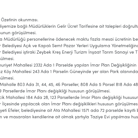
t Özetinin okunması.
iyemize bağlı Müdürlüklerin Gelir Ücret Tarifesine ait talepleri doğrult
sunun görüşülmesi.
a Müdürlüğü personellerine ödenecek maktu fazla mesai ücretinin be
r Belediyesi Açık ve Kapalı Semt Pazar Yerleri Uygulama Yönetmeliğin
r Belediyesi iştiraki Zeybek Kreş Enerji Turizm İnşaat Tarım Sanayi ve 
şülmesi.
riyet Mahallesi 2332 Ada 1 Parselde yapılan İmar Plan Değişikliğinin
z Köy Mahallesi 243 Ada 1 Parselin Güneyinde yer alan Park alanında
şülmesi.
Mahalle 803 Ada 31, 44, 45, 46 Parseller, 808 Ada 5 Parsel 818 Ada 48, 4
9 Parsellerde İmar Planı değişikliği hususun görüşülmesi.
ik Mahallesi 184 Ada 28, 123 Parsellerde İmar Planı değişikliği husus
r İlçesinde yapılacak olan İmar Planı değişiklikleri hususun görüşülmes
yeti Efeler, belediyesine ait Ata Mahallesi 1571 ada 72 parselde kayıtl
 ve masaraları kendilerine ait olmak şartıyla Taziye Evi yapılması h