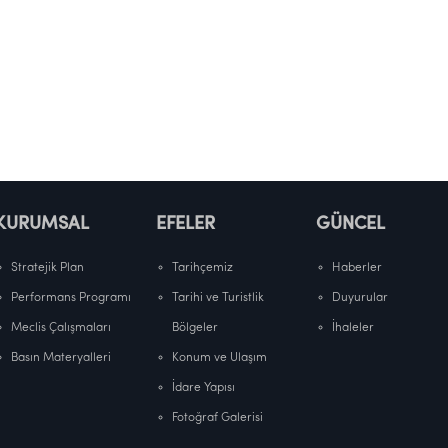
KURUMSAL
EFELER
GÜNCEL
Stratejik Plan
Tarihçemiz
Haberler
Performans Programı
Tarihi ve Turistlik
Duyurular
Meclis Çalışmaları
Bölgeler
İhaleler
Basın Materyalleri
Konum ve Ulaşım
İdare Yapısı
Fotoğraf Galerisi