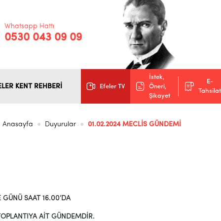
Whatsapp Hattı
0530 043 09 09
İstek,
E-
ELER KENT REHBERİ
Efeler TV
Öneri,
Tahsilat
Şikayet
Anasayfa
Duyurular
01.02.2024 MECLİS GÜNDEMİ
E GÜNÜ SAAT 16.00’DA
OPLANTIYA AİT GÜNDEMDİR.