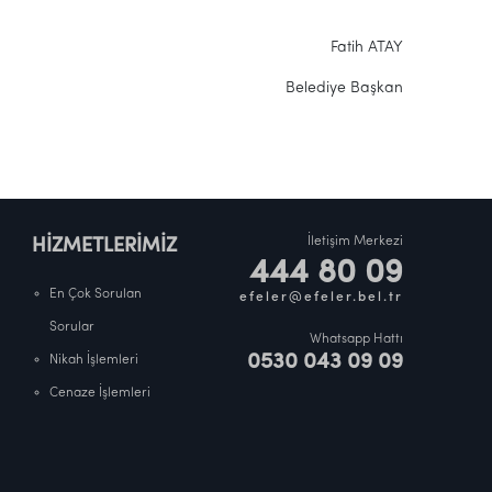
Fatih ATAY
Belediye Başkan
İletişim Merkezi
HİZMETLERİMİZ
444 80 09
En Çok Sorulan
efeler@efeler.bel.tr
Sorular
Whatsapp Hattı
0530 043 09 09
Nikah İşlemleri
Cenaze İşlemleri