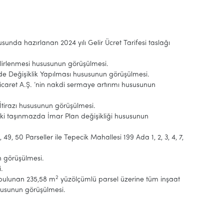
usunda hazırlanan 2024 yılı Gelir Ücret Tarifesi taslağı
lirlenmesi hususunun görüşülmesi.
de Değişiklik Yapılması hususunun görüşülmesi.
Ticaret A.Ş. ’nin nakdi sermaye artırımı hususunun
 İtirazı hususunun görüşülmesi.
ki taşınmazda İmar Plan değişikliği hususunun
9, 50 Parseller ile Tepecik Mahallesi 199 Ada 1, 2, 3, 4, 7,
un görüşülmesi.
i.
2
ı bulunan 235,58 m
yüzölçümlü parsel üzerine tüm inşaat
ususunun görüşülmesi.